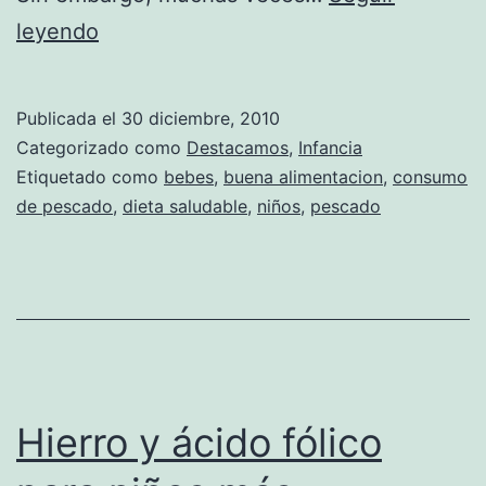
La
leyendo
importancia
de
Publicada el
30 diciembre, 2010
que
Categorizado como
Destacamos
,
Infancia
los
Etiquetado como
bebes
,
buena alimentacion
,
consumo
de pescado
,
dieta saludable
,
niños
,
pescado
niños
coman
pescado
Hierro y ácido fólico