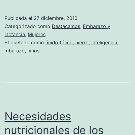
y
ácido
Publicada el
27 diciembre, 2010
fólico
Categorizado como
Destacamos
,
Embarazo y
para
lactancia
,
Mujeres
Etiquetado como
ácido fólico
,
hierro
,
inteligencia
,
niños
mbarazo
,
niños
más
inteligentes
Necesidades
nutricionales de los