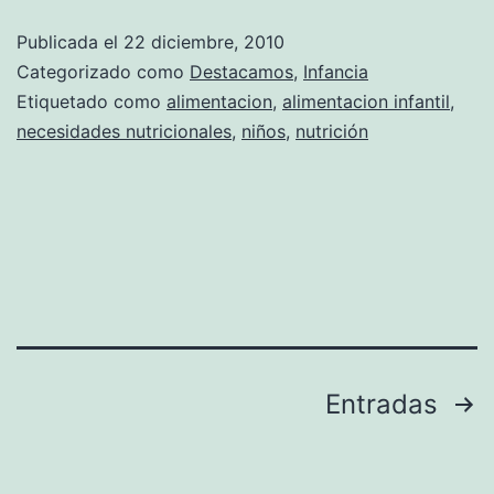
de
Publicada el
22 diciembre, 2010
los
Categorizado como
Destacamos
,
Infancia
niños
Etiquetado como
alimentacion
,
alimentacion infantil
,
necesidades nutricionales
,
niños
,
nutrición
Paginación
Entradas
de