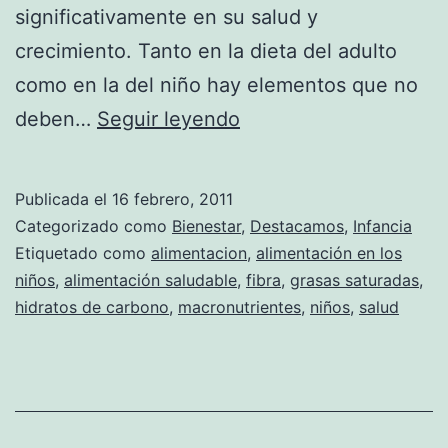
significativamente en su salud y
crecimiento. Tanto en la dieta del adulto
como en la del niño hay elementos que no
Macronutrientes
deben…
Seguir leyendo
que
no
Publicada el
16 febrero, 2011
pueden
Categorizado como
Bienestar
,
Destacamos
,
Infancia
faltar
Etiquetado como
alimentacion
,
alimentación en los
niños
,
alimentación saludable
,
fibra
,
grasas saturadas
,
en
hidratos de carbono
,
macronutrientes
,
niños
,
salud
la
dieta
del
niño