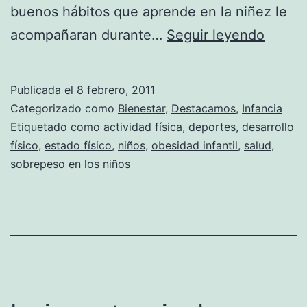
buenos hábitos que aprende en la niñez le
Las
acompañaran durante…
Seguir leyendo
activi
físicas
Publicada el
8 febrero, 2011
y
Categorizado como
Bienestar
,
Destacamos
,
Infancia
los
Etiquetado como
actividad física
,
deportes
,
desarrollo
físico
,
estado físico
,
niños
,
obesidad infantil
,
salud
,
niños
sobrepeso en los niños