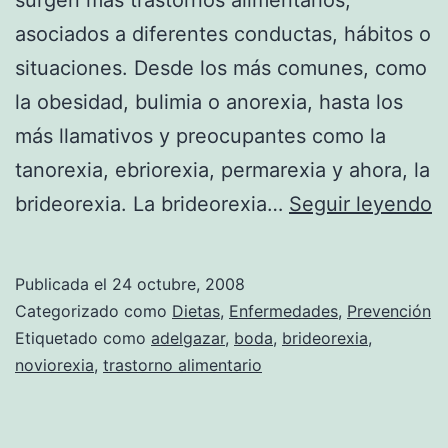
asociados a diferentes conductas, hábitos o
situaciones. Desde los más comunes, como
la obesidad, bulimia o anorexia, hasta los
más llamativos y preocupantes como la
tanorexia, ebriorexia, permarexia y ahora, la
B
brideorexia. La brideorexia…
Seguir leyendo
el
t
Publicada el
24 octubre, 2008
a
Categorizado como
Dietas
,
Enfermedades
,
Prevención
a
Etiquetado como
adelgazar
,
boda
,
brideorexia
,
noviorexia
,
trastorno alimentario
a
l
b