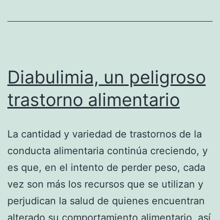
8
a
12
años
tiene
Diabulimia, un peligroso
miedo
trastorno alimentario
de
ser
La cantidad y variedad de trastornos de la
gordo
conducta alimentaria continúa creciendo, y
es que, en el intento de perder peso, cada
vez son más los recursos que se utilizan y
perjudican la salud de quienes encuentran
alterado su comportamiento alimentario, así