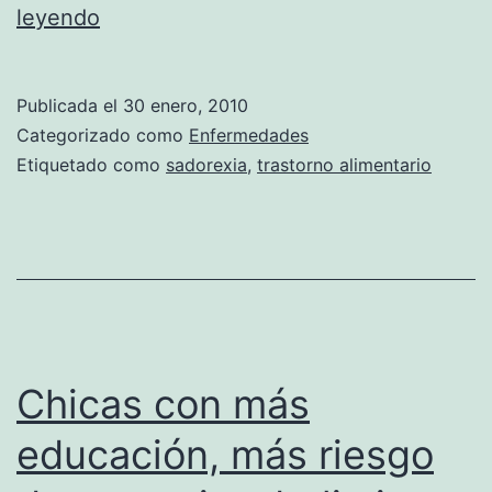
Sadorexia,
leyendo
un
nuevo
Publicada el
30 enero, 2010
trastorno
Categorizado como
Enfermedades
alimentario
Etiquetado como
sadorexia
,
trastorno alimentario
Chicas con más
educación, más riesgo