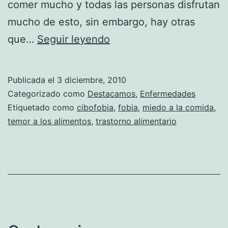
comer mucho y todas las personas disfrutan
mucho de esto, sin embargo, hay otras
Cibofobia:
que…
Seguir leyendo
Miedo
a
Publicada el
3 diciembre, 2010
los
Categorizado como
Destacamos
,
Enfermedades
alimentos
Etiquetado como
cibofobia
,
fobia
,
miedo a la comida
,
temor a los alimentos
,
trastorno alimentario