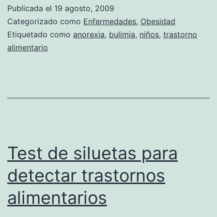
con
Publicada el
19 agosto, 2009
trastornos
Categorizado como
Enfermedades
,
Obesidad
alimentarios
Etiquetado como
anorexia
,
bulimia
,
niños
,
trastorno
alimentario
tuvieron
obesidad
en
su
infancia
Test de siluetas para
detectar trastornos
alimentarios