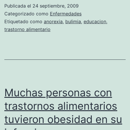
más
Publicada el
24 septiembre, 2009
educación,
Categorizado como
Enfermedades
más
Etiquetado como
anorexia
,
bulimia
,
educacion
,
trastorno alimentario
riesgo
de
anorexia
y
bulimia
Muchas personas con
trastornos alimentarios
tuvieron obesidad en su