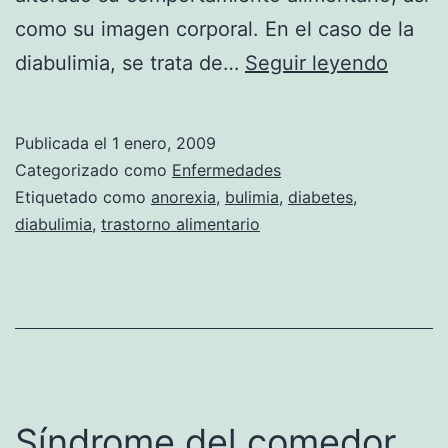
como su imagen corporal. En el caso de la
Diabul
diabulimia, se trata de…
Seguir leyendo
un
peligr
Publicada el
1 enero, 2009
trasto
Categorizado como
Enfermedades
alimen
Etiquetado como
anorexia
,
bulimia
,
diabetes
,
diabulimia
,
trastorno alimentario
Síndrome del comedor