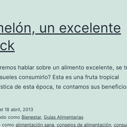
melón, un excelente
ck
emos hablar sobre un alimento excelente, se tr
sueles consumirlo? Esta es una fruta tropical
ística de esta época, te contamos sus beneficio
el
18 abril, 2013
zado como
Bienestar
,
Guías Alimentarias
do como
alimentación sana
,
consejos de alimentación
,
consu