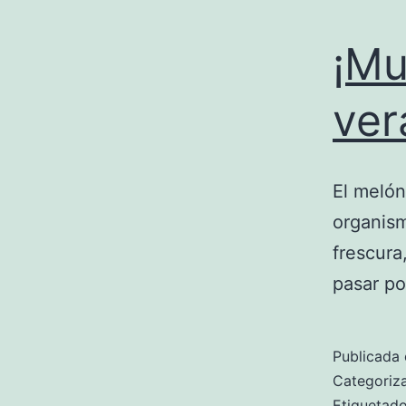
¡Mu
ver
El melón
organism
frescura
pasar po
Publicada 
Categori
Etiqueta