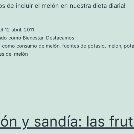
os de incluir el melón en nuestra dieta diaria!
el
12 abril, 2011
zado como
Bienestar
,
Destacamos
do como
consumo de melón
,
fuentes de potasio
,
melón
,
pota
es del melón
ón y sandía: las fru