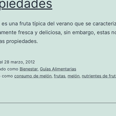
piedades
 es una fruta típica del verano que se caracteri
mente fresca y deliciosa, sin embargo, estas n
as propiedades.
el
28 marzo, 2012
zado como
Bienestar
,
Guías Alimentarias
do como
consumo de melón
,
frutas
,
melón
,
nutrientes de fru