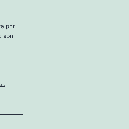
za por
o son
tas