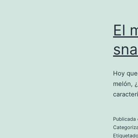
El 
sna
Hoy quer
melón, ¿
caracter
Publicada 
Categori
Etiqueta