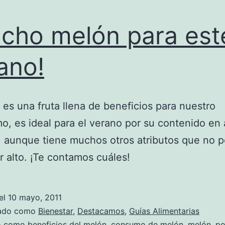
cho melón para est
ano!
 es una fruta llena de beneficios para nuestro
o, es ideal para el verano por su contenido en
, aunque tiene muchos otros atributos que no
r alto. ¡Te contamos cuáles!
el
10 mayo, 2011
zado como
Bienestar
,
Destacamos
,
Guías Alimentarias
do como
beneficios del melón
,
consumo de melón
,
melón
,
po