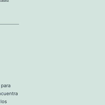
 para
ncuentra
 los