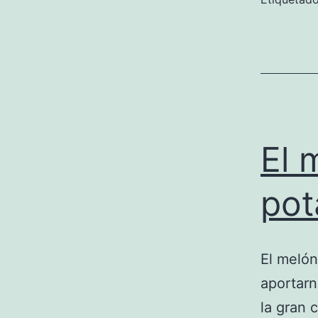
El 
pot
El melón
aportarn
la gran 