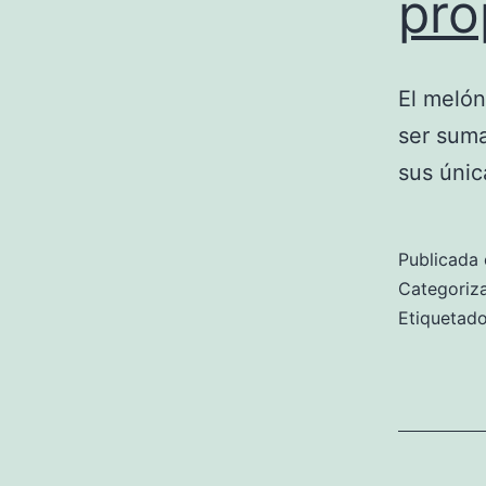
pro
El melón
ser suma
sus únic
Publicada 
Categori
Etiqueta