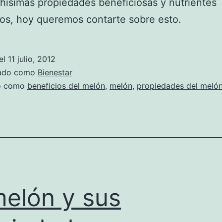
ísimas propiedades beneficiosas y nutrientes
os, hoy queremos contarte sobre esto.
el
11 julio, 2012
zado como
Bienestar
do como
beneficios del melón
,
melón
,
propiedades del meló
melón y sus