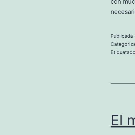
con much
necesari
Publicada 
Categori
Etiqueta
El 