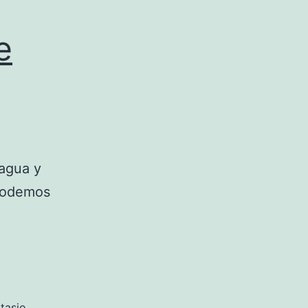
e
 agua y
 podemos
tasio