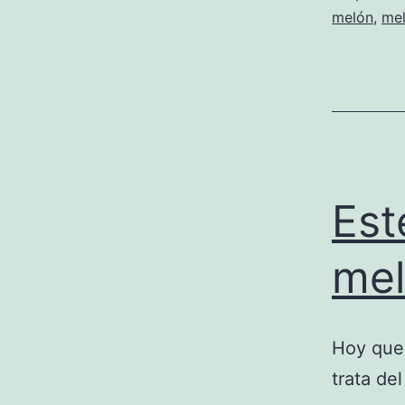
melón
,
me
Est
me
Hoy quer
trata de