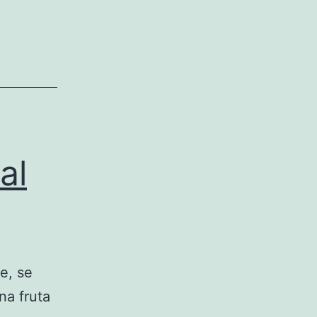
al
e, se
na fruta