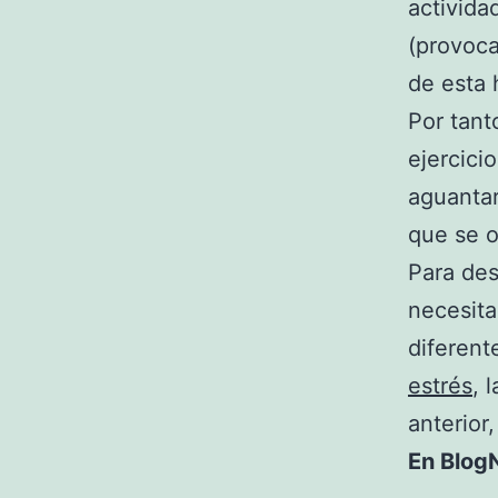
activida
(provoca
de esta 
Por tant
ejercici
aguantar
que se o
Para des
necesita
diferent
estrés
, 
anterior,
En BlogN