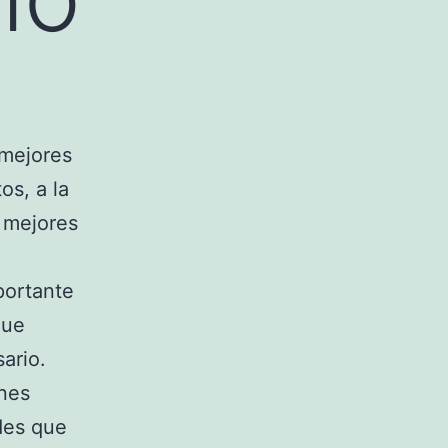
 mejores
os, a la
 mejores
portante
que
ario.
nes
ades que