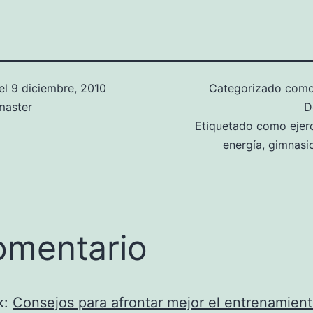
el
9 diciembre, 2010
Categorizado com
aster
D
Etiquetado como
ejer
energía
,
gimnasi
omentario
k:
Consejos para afrontar mejor el entrenamient