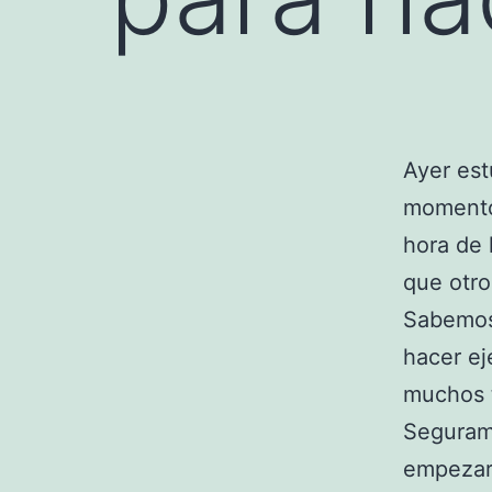
Ayer est
momentos
hora de 
que otro
Sabemos
hacer ej
muchos t
Seguram
empezar 