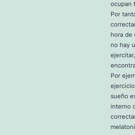
ocupan t
Por tan
correct
hora de 
no hay u
ejercita
encontra
Por eje
ejercici
sueño es
interno 
correct
melatoni