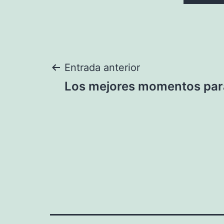
Navegación
Entrada anterior
Los mejores momentos par
de
entradas