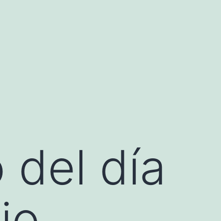
 del día
io