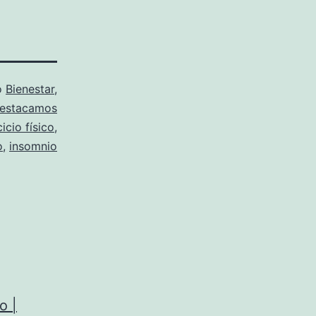
o
Bienestar
,
estacamos
cicio físico
,
o
,
insomnio
o |