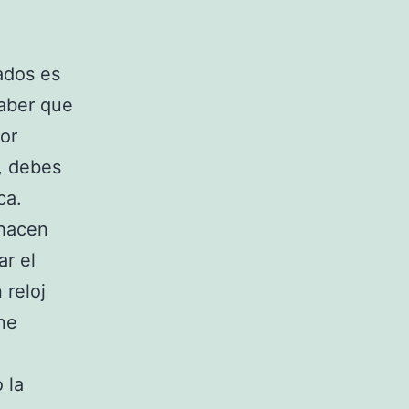
ados es
saber que
or
o, debes
ca.
 hacen
ar el
 reloj
ne
 la