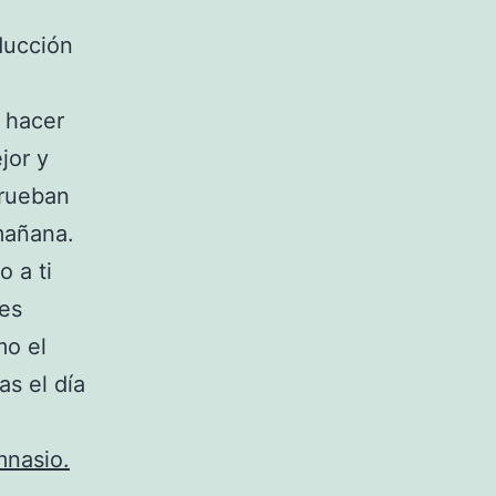
ducción
a hacer
jor y
prueban
mañana.
o a ti
 es
mo el
as el día
mnasio.