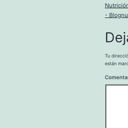
Nutrició
- Blognu
Dej
Tu direcci
están mar
Comenta