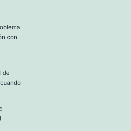
problema
ión con
l de
 cuando
e
l