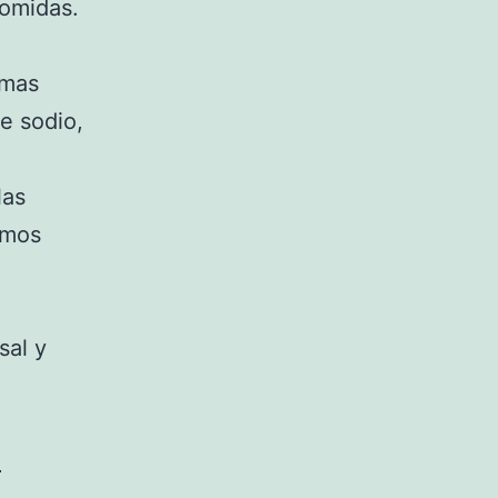
comidas.
umas
e sodio,
las
smos
sal y
.