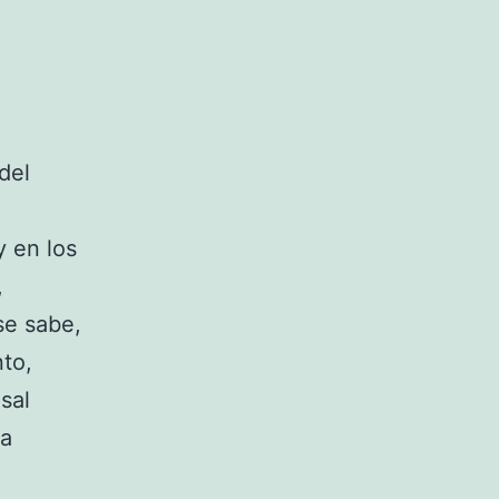
del
 en los
,
se sabe,
nto,
sal
ra