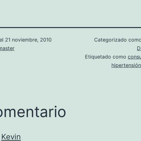
el
21 noviembre, 2010
Categorizado com
aster
D
Etiquetado como
cons
hipertensión
omentario
Kevin