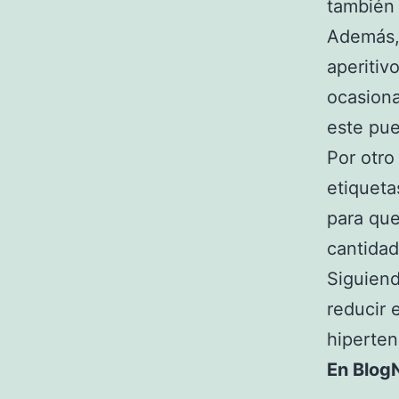
también 
Además, 
aperitiv
ocasiona
este pu
Por otro
etiqueta
para que
cantidad
Siguiend
reducir 
hiperten
En BlogN