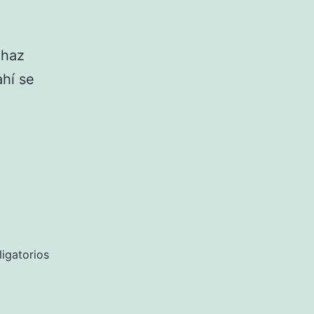
 haz
ahí se
igatorios