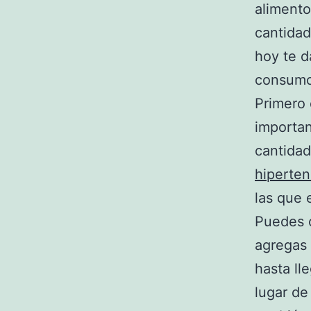
aliment
cantidad
hoy te 
consumo 
Primero 
importan
cantidad
hiperten
las que 
Puedes c
agregas 
hasta ll
lugar de