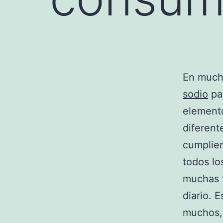
En mucha
sodio
par
elemento
diferent
cumplie
todos lo
muchas v
diario. 
muchos,