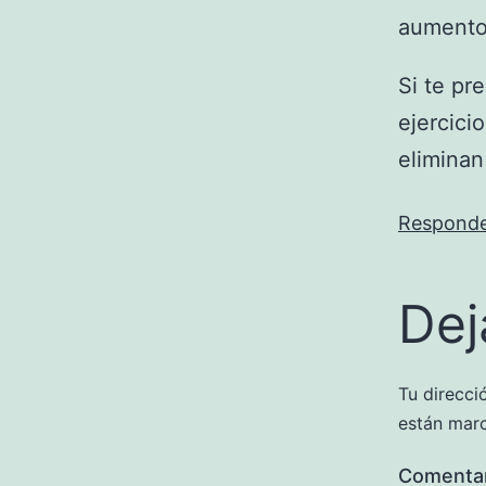
aumento 
Si te pr
ejercici
eliminan
Respond
Dej
Tu direcci
están mar
Comenta