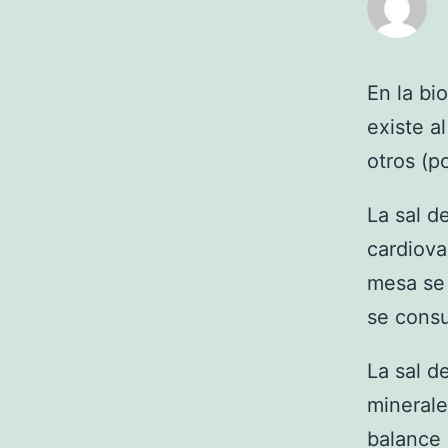
En la bi
existe a
otros (p
La sal d
cardiovas
mesa se
se cons
La sal d
minerale
balance 