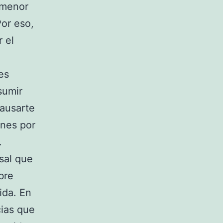
 menor
Por eso,
 el
es
sumir
causarte
ones por
.
sal que
bre
ida. En
cias que