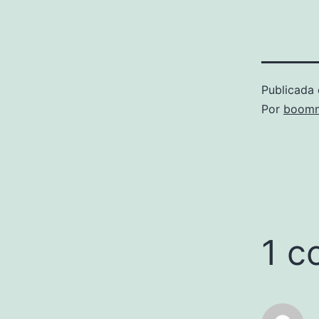
Publicada 
Por
boomm
1 c