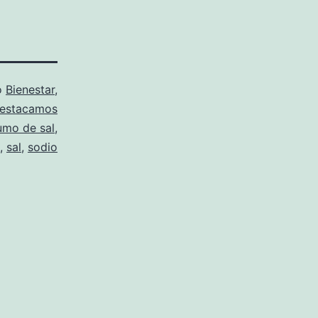
o
Bienestar
,
estacamos
umo de sal
,
,
sal
,
sodio