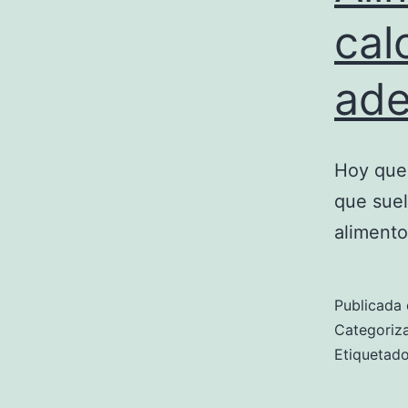
cal
ade
Hoy que
que suel
alimento
Publicada 
Categori
Etiqueta