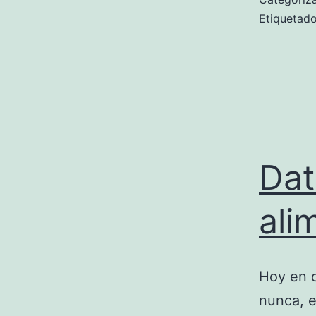
Etiqueta
Dat
ali
Hoy en d
nunca, e