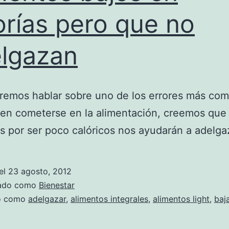
orías pero que no
lgazan
remos hablar sobre uno de los errores más co
en cometerse en la alimentación, creemos que
s por ser poco calóricos nos ayudarán a adelga
el
23 agosto, 2012
zado como
Bienestar
do como
adelgazar
,
alimentos integrales
,
alimentos light
,
baj