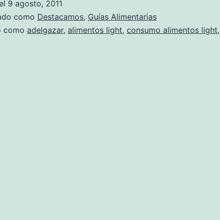
el
9 agosto, 2011
zado como
Destacamos
,
Guías Alimentarias
do como
adelgazar
,
alimentos light
,
consumo alimentos light