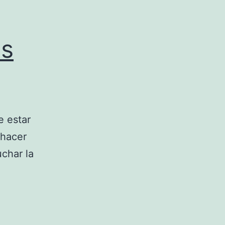
os
e estar
 hacer
uchar la