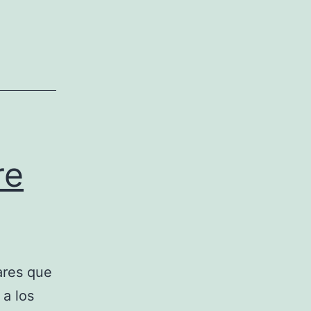
re
ares que
 a los