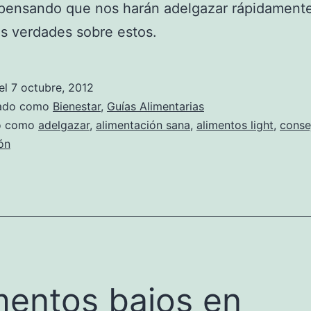
pensando que nos harán adelgazar rápidamente
s verdades sobre estos.
el
7 octubre, 2012
zado como
Bienestar
,
Guías Alimentarias
do como
adelgazar
,
alimentación sana
,
alimentos light
,
conse
ón
mentos bajos en