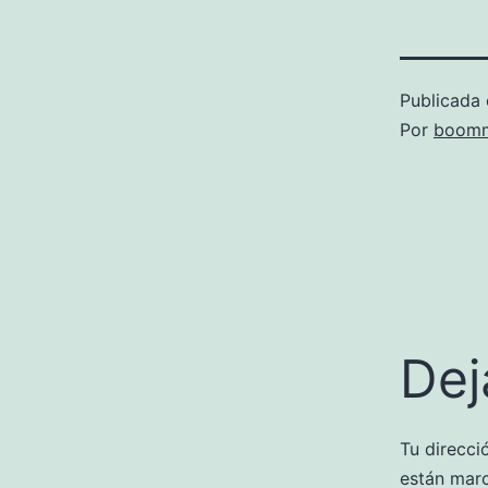
Publicada 
Por
boomm
Dej
Tu direcci
están mar