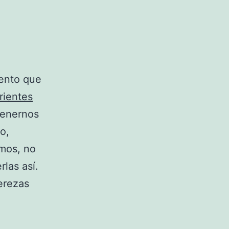
mento que
rientes
tenernos
o,
amos, no
las así.
erezas