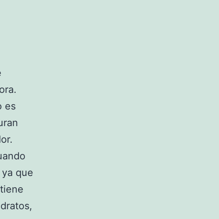
e
ora.
o es
uran
or.
cuando
 ya que
tiene
dratos,