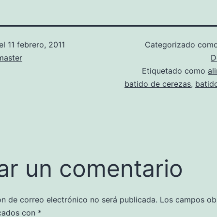
el
11 febrero, 2011
Categorizado com
aster
D
Etiquetado como
al
batido de cerezas
,
batid
ar un comentario
ón de correo electrónico no será publicada.
Los campos obl
cados con
*