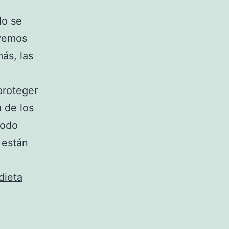
do se
lvemos
ás, las
proteger
 de los
todo
 están
dieta