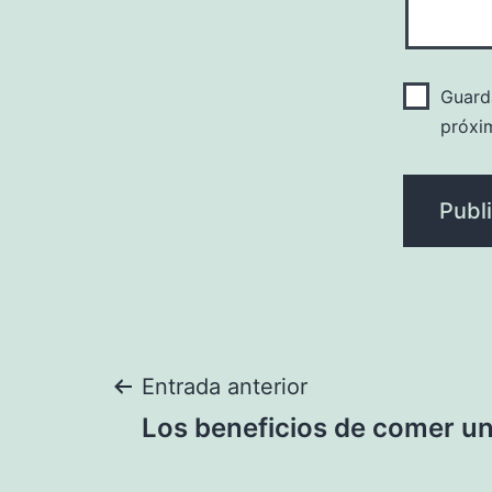
Guard
próxi
Navegación
Entrada anterior
Los beneficios de comer u
de