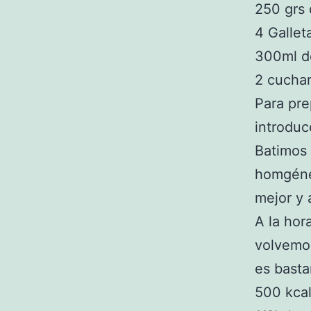
250 grs
4 Gallet
300ml d
2 cucha
Para pre
introduc
Batimos
homgéneo
mejor y 
A la hor
volvemos
es basta
500 kcal