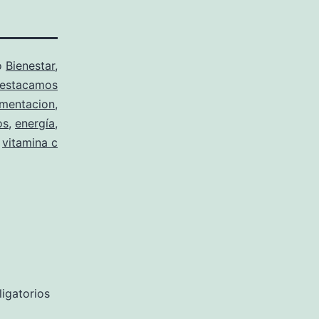
o
Bienestar
,
estacamos
imentacion
,
os
,
energía
,
vitamina c
igatorios