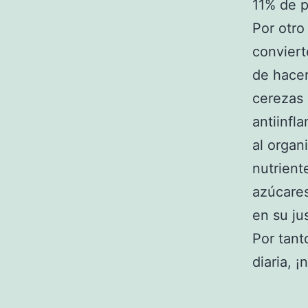
11% de p
Por otro
conviert
de hacer
cerezas 
antiinfl
al organ
nutrient
azúcares
en su ju
Por tant
diaria, 