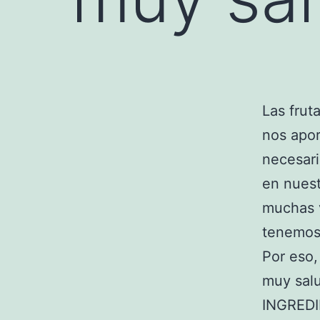
Las frut
nos apo
necesar
en nuest
muchas v
tenemos 
Por eso,
muy sal
INGRED