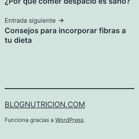
¿Por qué comer despacio es sano?
de
entradas
Entrada siguiente
Consejos para incorporar fibras a
tu dieta
BLOGNUTRICION.COM
Funciona gracias a
WordPress
.