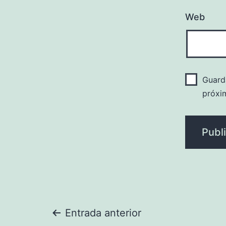
Web
Guard
próxi
Navegación
Entrada anterior