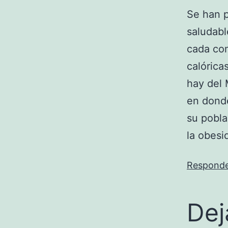
Se han p
saludabl
cada com
calórica
hay del 
en donde
su pobla
la obesi
Respond
Dej