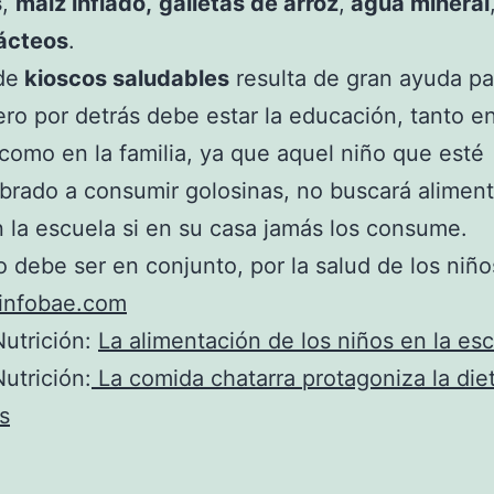
s
,
maíz inflado,
galletas de arroz
,
agua mineral
lácteos
.
de
kioscos saludables
resulta de gran ayuda pa
ero por detrás debe estar la educación, tanto en
como en la familia, ya que aquel niño que esté
rado a consumir golosinas, no buscará alimen
 la escuela si en su casa jamás los consume.
jo debe ser en conjunto, por la salud de los niño
infobae.com
utrición:
La alimentación de los niños en la es
utrición:
La comida chatarra protagoniza la diet
s