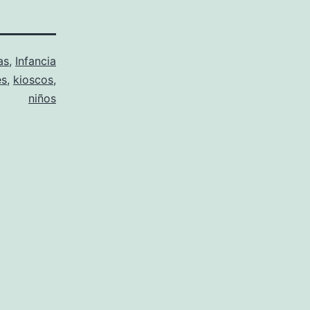
as
,
Infancia
es
,
kioscos
,
niños