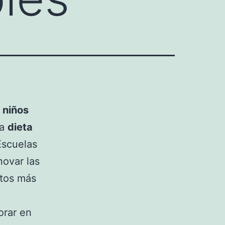
s
niños
la
dieta
Escuelas
novar las
ctos más
orar en