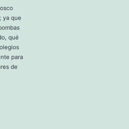
iosco
; ya que
 bombas
ado, qué
olegios
ente para
ares de