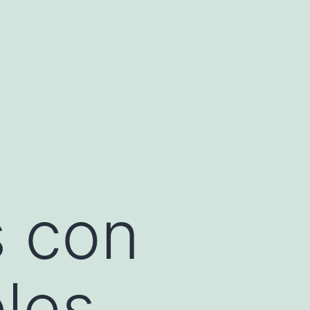
s con
les