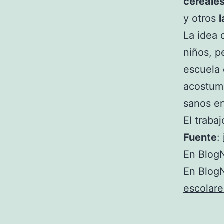
cereale
y otros
La idea 
niños, p
escuela 
acostumb
sanos en
El traba
Fuente
:
En BlogN
En BlogN
escolare