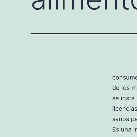
consumen
de los m
se insta
licencia
sanos pa
Es una i