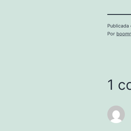
Publicada 
Por
boomm
1 c