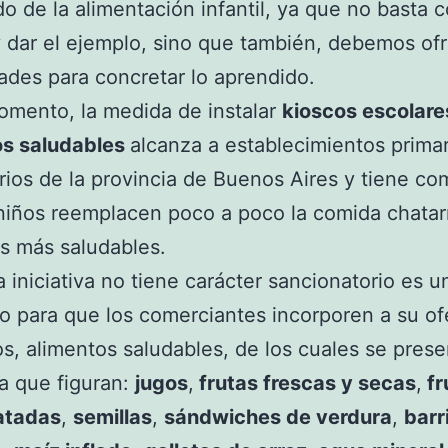
do de la alimentación infantil, ya que no basta 
 dar el ejemplo, sino que también, debemos ofr
dades para concretar lo aprendido.
omento, la medida de instalar
kioscos escolare
os saludables
alcanza a establecimientos primar
ios de la provincia de Buenos Aires y tiene co
niños reemplacen poco a poco la comida chatar
s más saludables.
la iniciativa no tiene carácter sancionatorio es 
 para que los comerciantes incorporen a su of
s, alimentos saludables, de los cuales se pres
la que figuran:
jugos
,
frutas frescas y secas
,
fr
atadas
,
semillas
,
sándwiches de verdura
,
barr