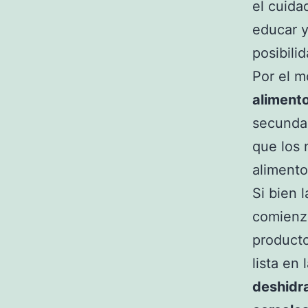
el cuida
educar y
posibili
Por el m
aliment
secundar
que los 
alimento
Si bien 
comienzo
producto
lista en 
deshidr