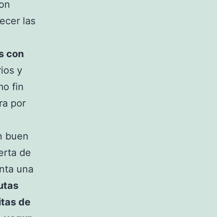
con
ecer las
s con
ios y
mo fin
ra por
un buen
erta de
enta una
utas
itas de