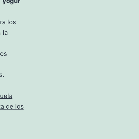
,
yogur
ra los
 la
tos
s.
cuela
a de los