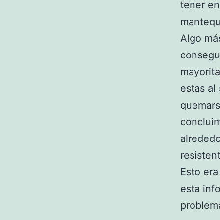
tener en
mantequi
Algo más
consegui
mayorita
estas al
quemarse
concluim
alrededo
resisten
Esto era
esta inf
problema