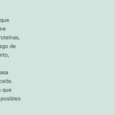
 que
ene
oteínas,
esgo de
nto,
rasa
ceite.
s que
 posibles