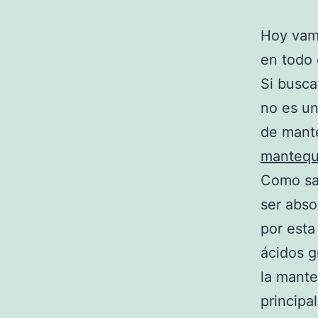
Hoy vam
en todo 
Si busca
no es u
de mante
mantequ
Como sab
ser abso
por esta
ácidos g
la mante
principa