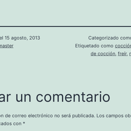
el
15 agosto, 2013
Categorizado co
aster
Etiquetado como
cocció
de cocción
,
freír
,
ar un comentario
ón de correo electrónico no será publicada.
Los campos obl
cados con
*