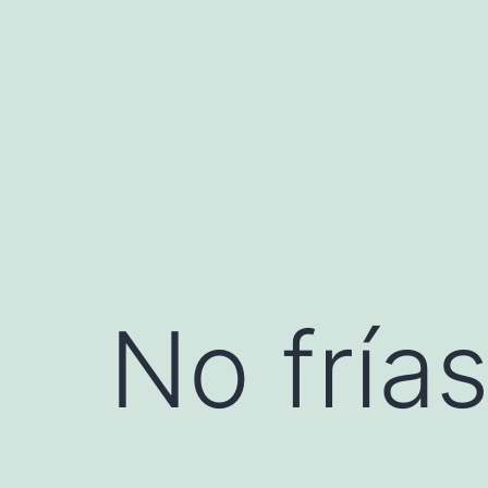
Saltar
al
contenido
No frías