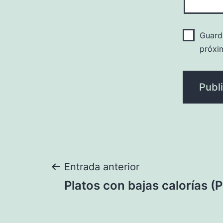
Guard
próxi
Navegación
Entrada anterior
Platos con bajas calorías (P
de