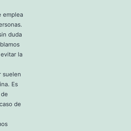
e emplea
ersonas.
 sin duda
ablamos
evitar la
r suelen
ina. Es
 de
 caso de
mos