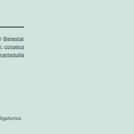
mo
Bienestar
n
,
consejos
mantequilla
igatorios