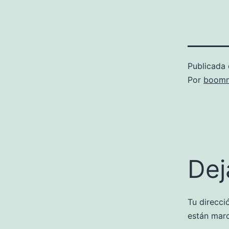
Publicada 
Por
boomm
Dej
Tu direcci
están mar