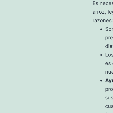
Es neces
arroz, l
razones:
So
pre
die
Los
es 
nue
Ay
pro
sus
cua