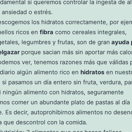
damental si queremos controlar la ingesta de a
 ansiedad o estrés.
escogemos los hidratos correctamente, por eje
ellos ricos en
fibra
como cereales integrales,
etales, legumbres y frutas, son de gran
ayuda 
elgazar
porque sacian más sin aportar más calor
demos ver, tenemos razones más que válidas 
a diario algún alimento rico en
hidratos
en nuest
si pasamos un día entero sin fruta, verdura, pa
i ningún alimento con hidratos, seguramente
os comer un abundante plato de pastas al día
e. Es decir, autoprohibirnos alimentos no dese
a que descontrol con la comida.