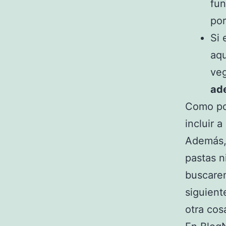
fun
por
Si 
aqu
veg
ad
Como po
incluir 
Además, 
pastas n
buscarem
siguient
otra cos