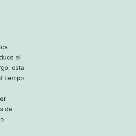
los
educe el
rgo, esta
l tiempo
er
es de
ho