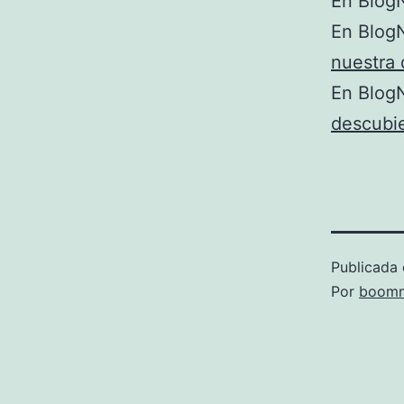
En BlogN
En BlogN
nuestra 
En BlogN
descubi
Publicada 
Por
boomm