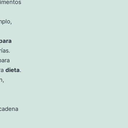
limentos
mplo,
para
ías.
para
ra
dieta
.
n,
ncadena