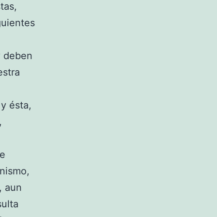
tas,
guientes
y deben
estra
y ésta,
,
ue
anismo,
, aun
ulta