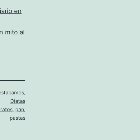
iario en
n mito al
estacamos
,
Dietas
dratos
,
pan
,
pastas