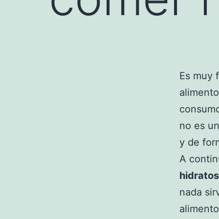
Es muy f
alimento
consumo 
no es un
y de for
A contin
hidratos
nada sir
alimento