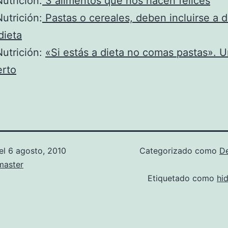
utrición:
3 alimentos que nos hacen felices
utrición:
Pastas o cereales, deben incluirse a d
dieta
utrición:
«Si estás a dieta no comas pastas». U
erto
el
6 agosto, 2010
Categorizado como
D
aster
Etiquetado como
hi