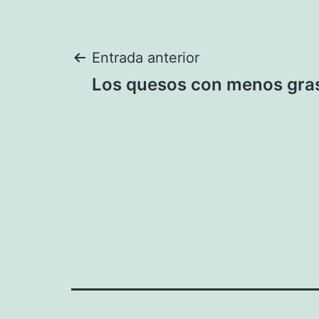
Navegación
Entrada anterior
Los quesos con menos gra
de
entradas