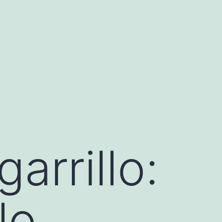
arrillo:
lo