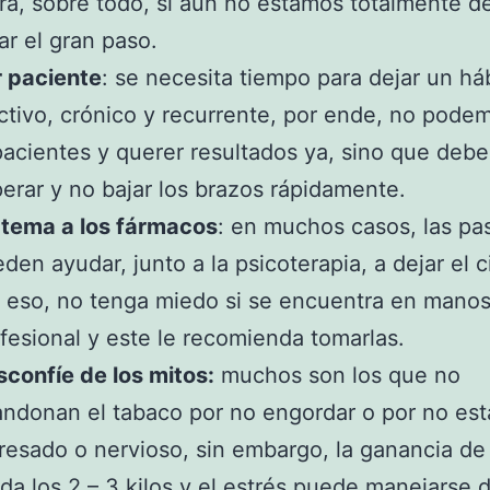
ra, sobre todo, si aún no estamos totalmente d
ar el gran paso.
 paciente
: se necesita tiempo para dejar un há
ctivo, crónico y recurrente, por ende, no pode
acientes y querer resultados ya, sino que deb
erar y no bajar los brazos rápidamente.
 tema a los fármacos
: en muchos casos, las pas
den ayudar, junto a la psicoterapia, a dejar el ci
 eso, no tenga miedo si se encuentra en mano
fesional y este le recomienda tomarlas.
confíe de los mitos:
muchos son los que no
ndonan el tabaco por no engordar o por no est
resado o nervioso, sin embargo, la ganancia de
da los 2 – 3 kilos y el estrés puede manejarse d