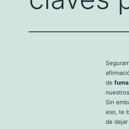
Seguram
afirmaci
de
fuma
nuestro
Sin emba
eso, te 
de dejar