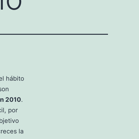
l hábito
son
en 2010
.
l, por
bjetivo
reces la