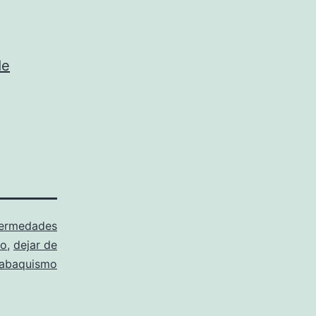
de
ermedades
lo
,
dejar de
tabaquismo