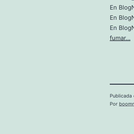
En BlogN
En BlogN
En BlogN
fumar…
Publicada 
Por
boomm