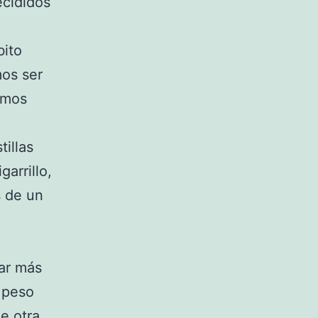
ecididos
bito
mos ser
emos
tillas
garrillo,
s de un
ar más
 peso
e otra