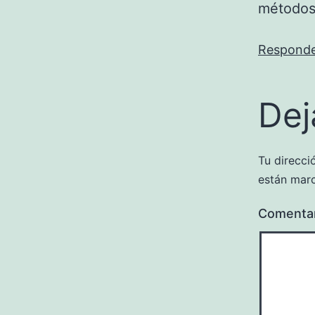
métodos 
Respond
Dej
Tu direcci
están mar
Comenta