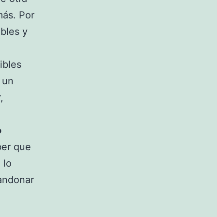
más. Por
bles y
ibles
 un
,
o
ber que
 lo
bandonar