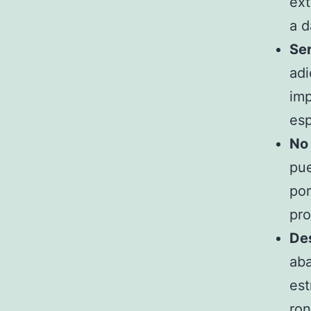
ext
a d
Ser
adi
imp
esp
No
pue
por
pro
Des
aba
est
ron