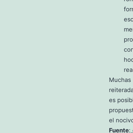
for
eso
men
pro
con
hoo
rea
Muchas 
reiterad
es posib
propuest
el nociv
Fuente
: