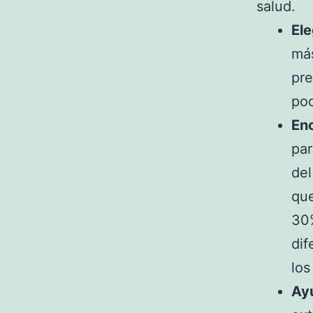
salud.
Ele
más
pre
poc
Enc
par
de
que
30%
dif
los
Ay