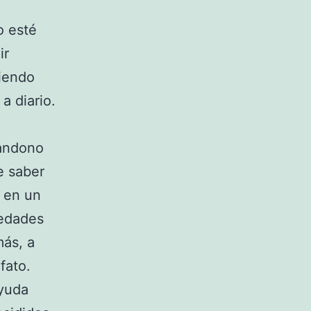
o esté
ir
ciendo
a diario.
bandono
e saber
a en un
medades
más, a
fato.
ayuda