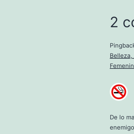
2 c
Pingbac
Belleza,
Femenin
De lo ma
enemigo 