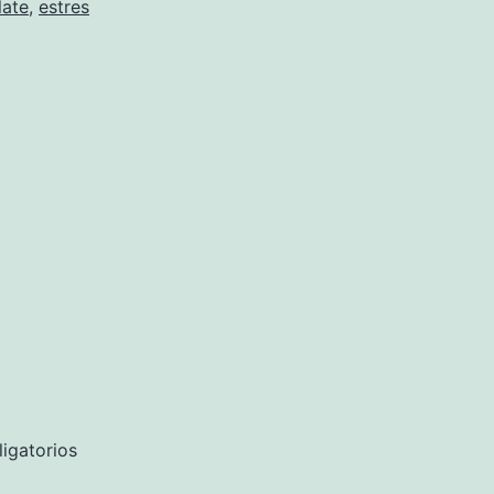
late
,
estres
igatorios