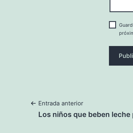
Guard
próxi
Navegación
Entrada anterior
Los niños que beben leche
de