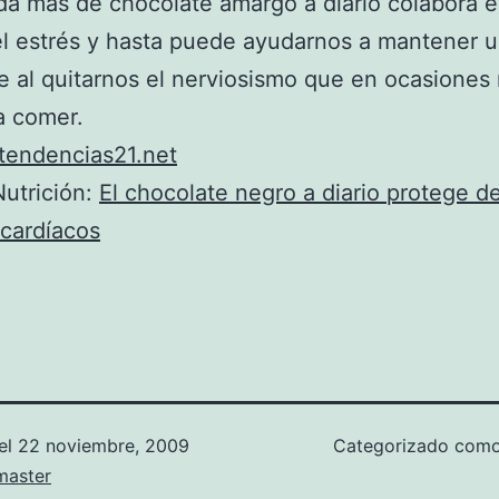
a más de chocolate amargo a diario colabora 
el estrés y hasta puede ayudarnos a mantener 
e al quitarnos el nerviosismo que en ocasiones
a comer.
tendencias21.net
utrición:
El chocolate negro a diario protege de
cardíacos
el
22 noviembre, 2009
Categorizado com
aster