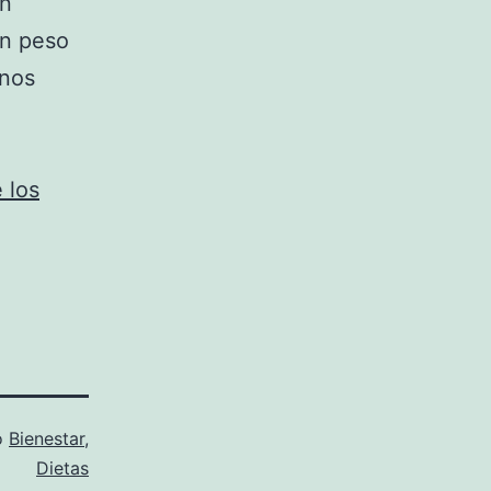
en
un peso
 nos
 los
o
Bienestar
,
Dietas