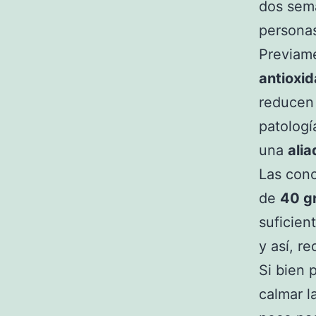
dos sem
persona
Previame
antioxi
reducen 
patologí
una
alia
Las conc
de
40 g
suficien
y así, re
Si bien 
calmar l