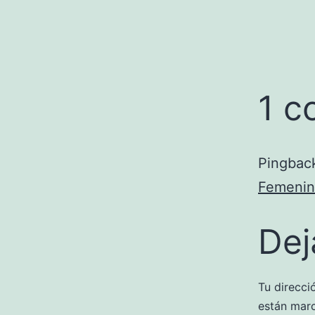
1 c
Pingbac
Femenin
Dej
Tu direcci
están mar