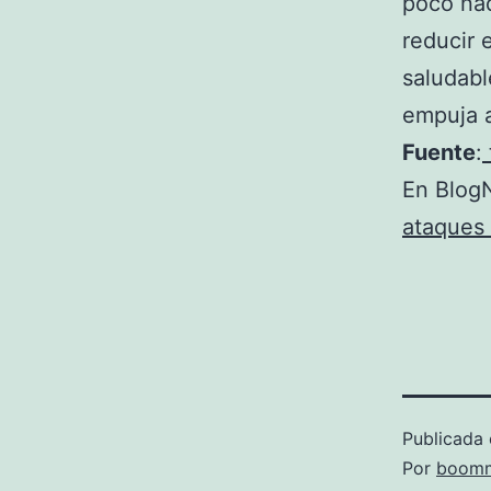
poco nad
reducir 
saludabl
empuja 
Fuente
:
En BlogN
ataques 
Publicada 
Por
boomm