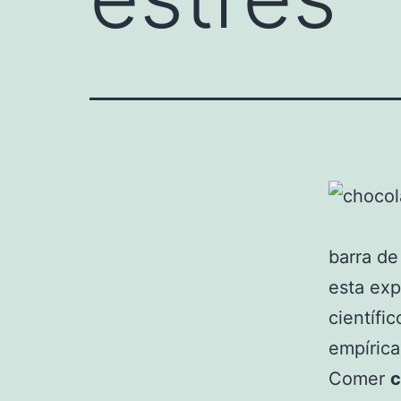
barra d
esta exp
científi
empírica
Comer
c