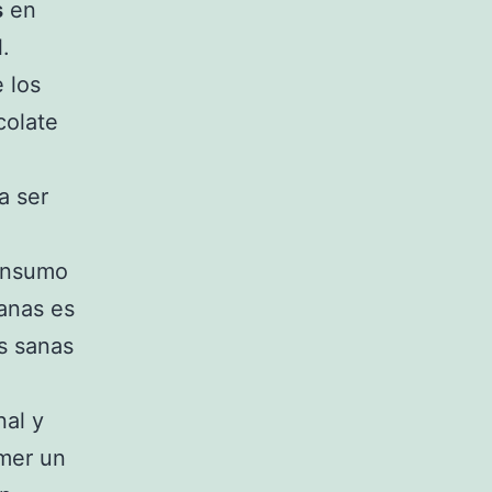
s
en
.
 los
colate
a ser
consumo
anas es
s sanas
nal y
omer un