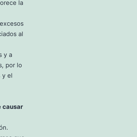
orece la
 excesos
iados al
.
 y a
, por lo
 y el
e causar
ón.