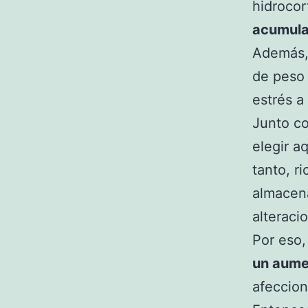
hidrocor
acumula
Además
de peso 
estrés a
Junto c
elegir a
tanto, ri
almacen
alteraci
Por eso
un aume
afeccion