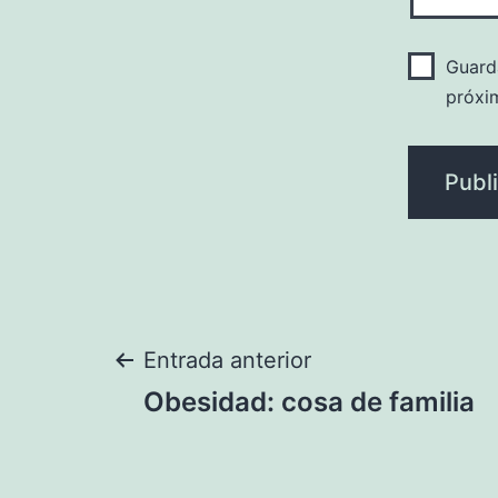
Guard
próxi
Navegación
Entrada anterior
Obesidad: cosa de familia
de