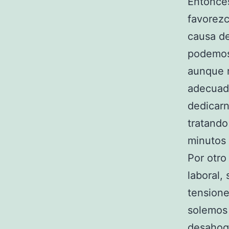
Entonces
favorez
causa d
podemos 
aunque r
adecuad
dedicar
tratando
minutos 
Por otro
laboral,
tensione
solemos 
desahog