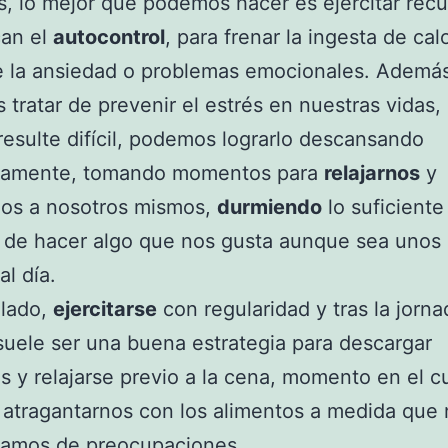
, lo mejor que podemos hacer es ejercitar rec
can el
autocontrol
, para frenar la ingesta de cal
e la ansiedad o problemas emocionales. Además
tratar de prevenir el estrés en nuestras vidas,
esulte difícil, podemos lograrlo descansando
amente, tomando momentos para
relajarnos
y
nos a nosotros mismos,
durmiendo
lo suficiente
 de hacer algo que nos gusta aunque sea unos
al día.
 lado,
ejercitarse
con regularidad y tras la jorna
 suele ser una buena estrategia para descargar
s y relajarse previo a la cena, momento en el c
atragantarnos con los alimentos a medida que
amos de preocupaciones.