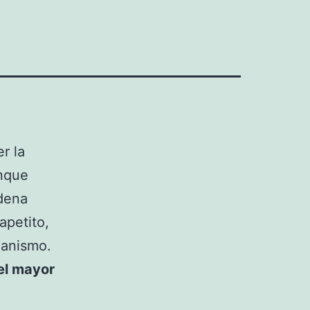
r la
nque
adena
apetito,
ganismo.
el mayor