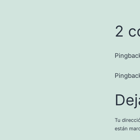
2 c
Pingbac
Pingbac
Dej
Tu direcci
están mar