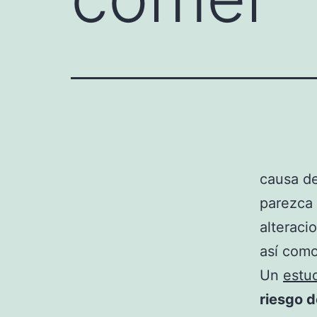
causa d
parezca 
alteraci
así como
Un
estu
riesgo 