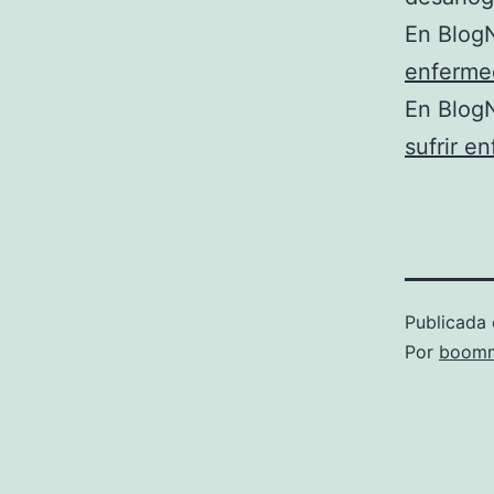
En BlogN
enferme
En BlogN
sufrir e
Publicada 
Por
boomm