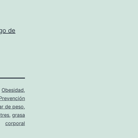
sgo de
o
Obesidad
,
Prevención
r de peso
,
tres
,
grasa
corporal