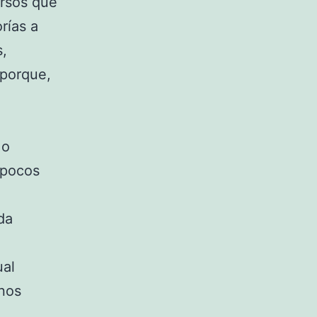
ursos que
orías a
,
 porque,
 o
 pocos
da
ual
 nos