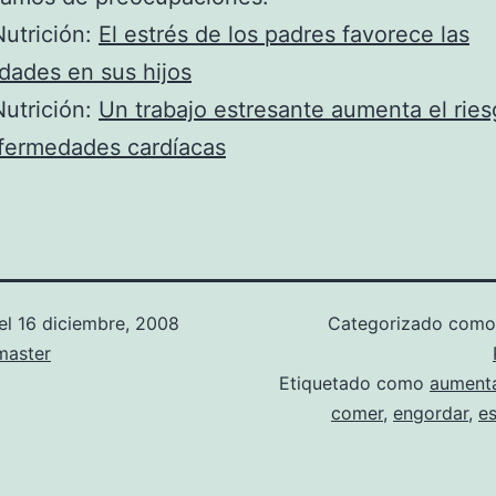
utrición:
El estrés de los padres favorece las
dades en sus hijos
utrición:
Un trabajo estresante aumenta el rie
nfermedades cardíacas
el
16 diciembre, 2008
Categorizado com
aster
Etiquetado como
aumenta
comer
,
engordar
,
es