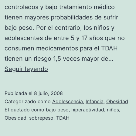
controlados y bajo tratamiento médico
tienen mayores probabilidades de sufrir
bajo peso. Por el contrario, los niños y
adolescentes de entre 5 y 17 años que no
consumen medicamentos para el TDAH
tienen un riesgo 1,5 veces mayor de…
Los
Seguir leyendo
niños
hiperactivos
Publicada el
8 julio, 2008
tienen
Categorizado como
Adolescencia
,
Infancia
,
Obesidad
más
Etiquetado como
bajo peso
,
hiperactividad
,
niños
,
Obesidad
,
sobrepeso
,
TDAH
riesgo
de