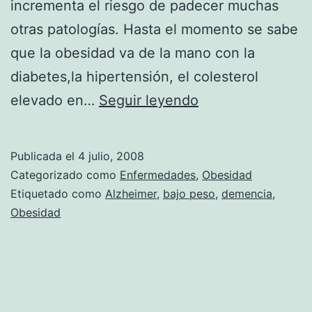
incrementa el riesgo de padecer muchas
otras patologías. Hasta el momento se sabe
que la obesidad va de la mano con la
diabetes,la hipertensión, el colesterol
La
elevado en…
Seguir leyendo
obesidad
incrementa
Publicada el
4 julio, 2008
el
Categorizado como
Enfermedades
,
Obesidad
riesgo
Etiquetado como
Alzheimer
,
bajo peso
,
demencia
,
Obesidad
de
sufrir
Alzheimer