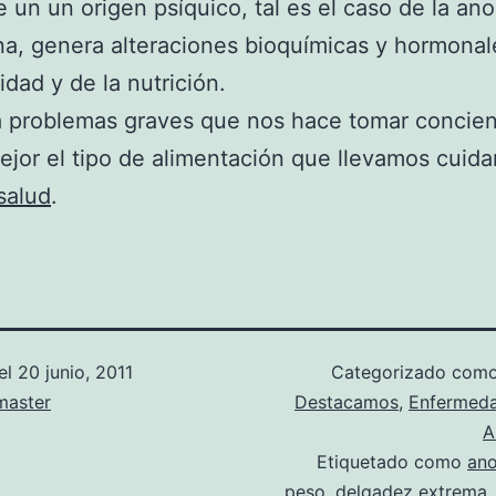
ne un un origen psíquico, tal es el caso de la ano
a, genera alteraciones bioquímicas y hormonale
idad y de la nutrición.
 problemas graves que nos hace tomar concien
ejor el tipo de alimentación que llevamos cuid
salud
.
el
20 junio, 2011
Categorizado com
aster
Destacamos
,
Enfermed
A
Etiquetado como
ano
peso
,
delgadez extrema