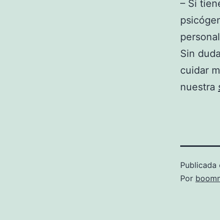
– Si tie
psicógen
personal
Sin duda
cuidar m
nuestra
Publicada 
Por
boomm