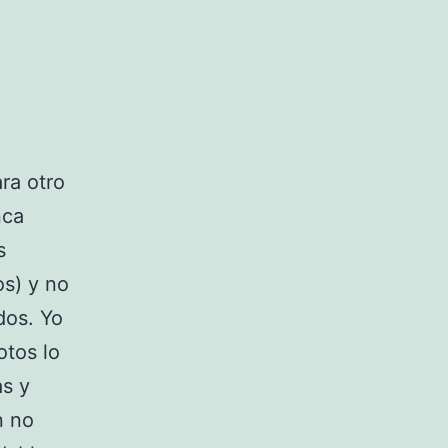
ra otro
nca
s
os) y no
dos. Yo
otos lo
s y
n no