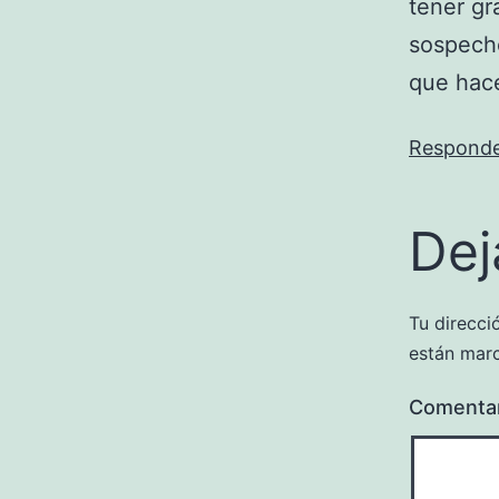
tener gr
sospecho
que hac
Respond
Dej
Tu direcci
están mar
Comenta