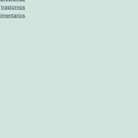
,
trastornos
limentarios