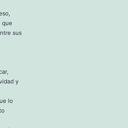
eso,
a que
ntre sus
car,
ividad y
ue lo
to