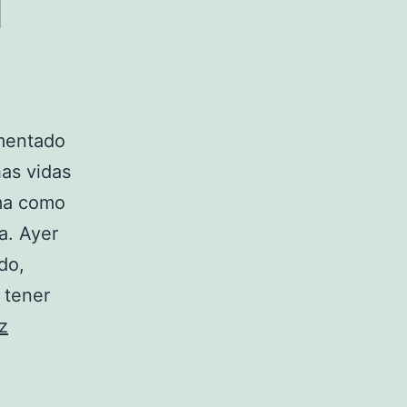
mentado
as vidas
ema como
a. Ayer
do,
 tener
z