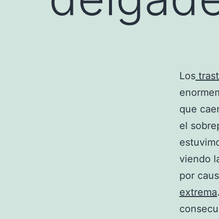
Los
tras
enormem
que cae
el sobre
estuvimo
viendo l
por caus
extrema
consecue