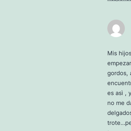
Mis hijo
empezaro
gordos, 
encuentr
es asì ,
no me da
delgado
trote…p