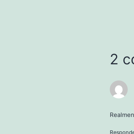
2 c
Realment
Respond