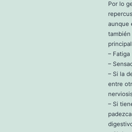
Por lo g
repercus
aunque e
también 
principa
– Fatiga
– Sensac
– Si la 
entre otr
nerviosi
– Si tie
padezca 
digestiv