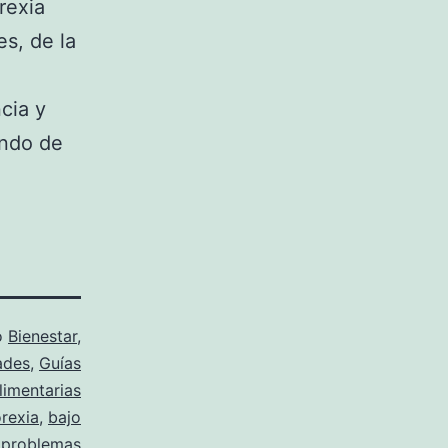
rexia
s, de la
cia y
ando de
o
Bienestar
,
ades
,
Guías
limentarias
rexia
,
bajo
,
problemas