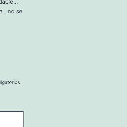
udable…
a , no se
igatorios