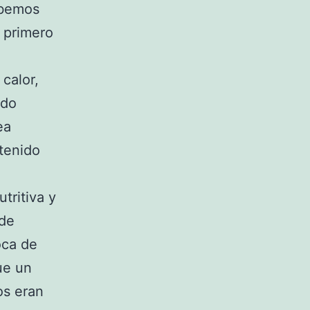
ebemos
o primero
calor,
ido
ea
tenido
tritiva y
 de
oca de
ue un
os eran