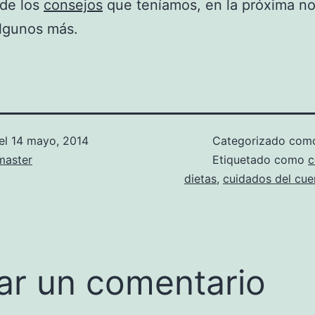
 de los
consejos
que teníamos, en la próxima no
lgunos más.
el
14 mayo, 2014
Categorizado co
aster
Etiquetado como
c
dietas
,
cuidados del cue
ar un comentario