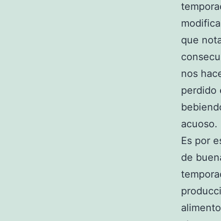
tempora
modifica
que not
consecue
nos hace
perdido 
bebiend
acuoso.
Es por e
de buena
temporad
producci
alimento