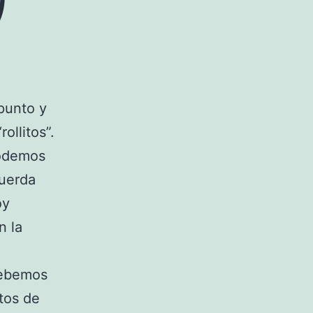
punto y
ollitos”.
podemos
cuerda
oy
n la
debemos
ntos de