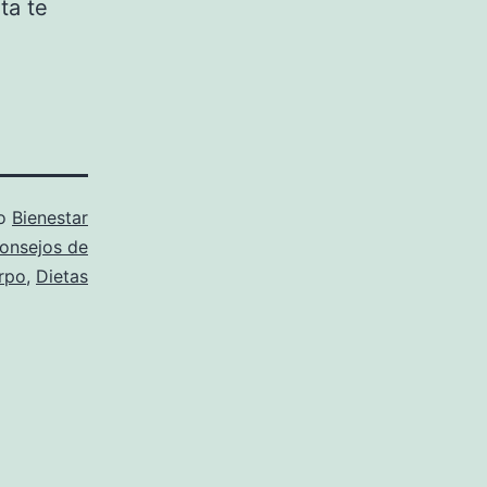
ta te
mo
Bienestar
onsejos de
rpo
,
Dietas