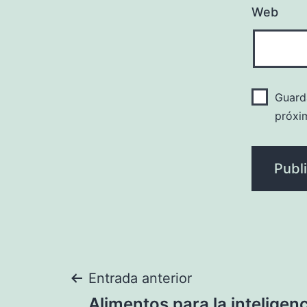
Web
Guard
próxi
Navegación
Entrada anterior
Alimentos para la inteligen