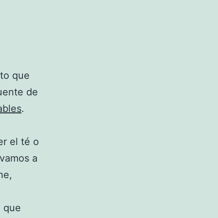
nto que
uente de
ables
.
 el té o
y vamos a
he,
e que