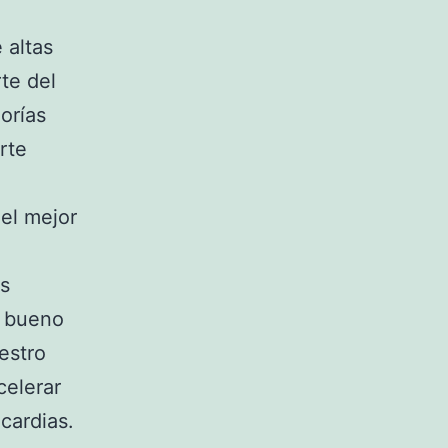
 altas
rte del
orías
rte
el mejor
ás
y bueno
estro
celerar
cardias.