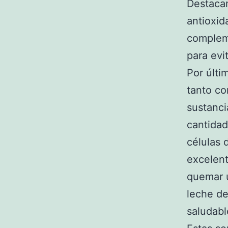
Destaca
antioxid
complem
para evi
Por últi
tanto c
sustanci
cantidad
células 
excelent
quemar u
leche d
saludabl