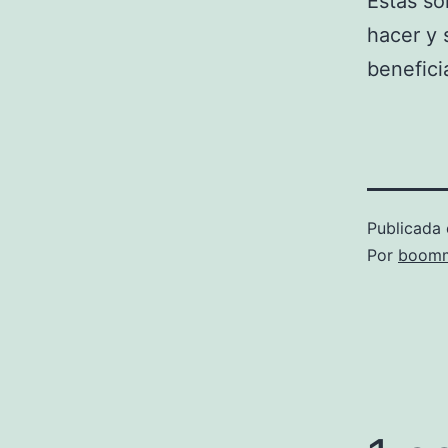
Estas s
hacer y 
benefici
Publicada 
Por
boomm