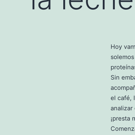
Hoy vamo
solemos 
proteína
Sin emba
acompañ
el café,
analizar
¡presta 
Comenzam