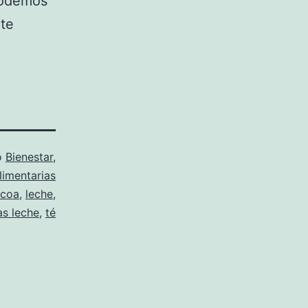
podemos
 te
o
Bienestar
,
limentarias
coa
,
leche
,
as leche
,
té