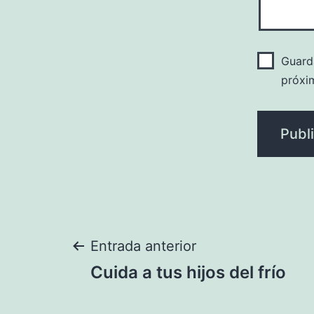
Guard
próxi
Navegación
Entrada anterior
Cuida a tus hijos del frío
de