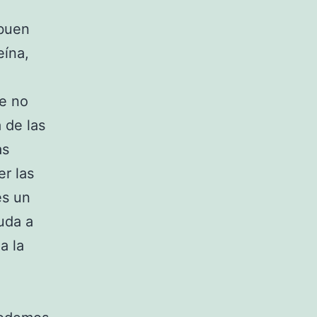
 buen
ína,
ue no
 de las
as
r las
es un
uda a
a la