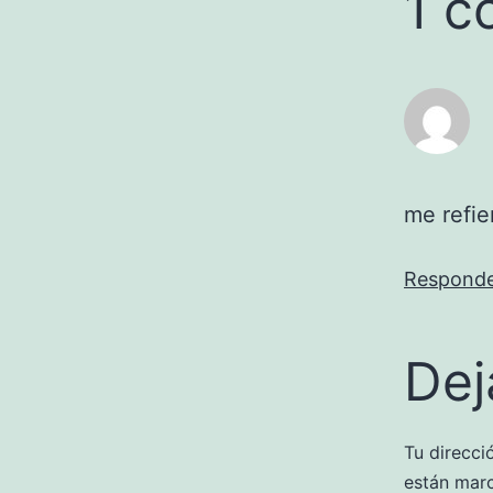
1 c
me refi
Respond
Dej
Tu direcci
están mar