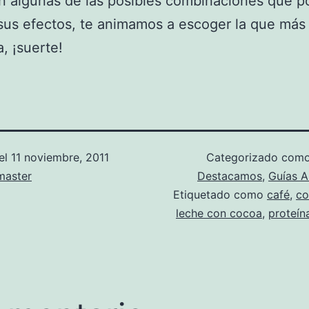
on algunas de las posibles combinaciones que 
sus efectos, te animamos a escoger la que más
a, ¡suerte!
el
11 noviembre, 2011
Categorizado com
aster
Destacamos
,
Guías A
Etiquetado como
café
,
co
leche con cocoa
,
proteín