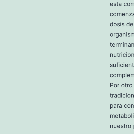
esta com
comenzar
dosis de
organism
terminan
nutricio
suficien
complem
Por otro
tradicio
para com
metaboli
nuestro 