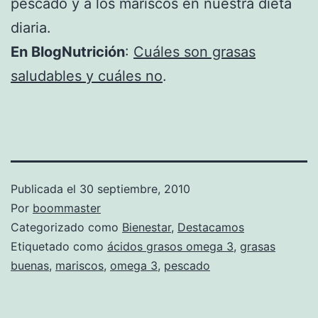
pescado y a los mariscos en nuestra dieta
diaria.
En BlogNutrición
:
Cuáles son grasas
saludables y cuáles no
.
Publicada el
30 septiembre, 2010
Por
boommaster
Categorizado como
Bienestar
,
Destacamos
Etiquetado como
ácidos grasos omega 3
,
grasas
buenas
,
mariscos
,
omega 3
,
pescado