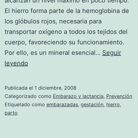
alcanzan un nivel máximo en poco tiempo.
El hierro forma parte de la hemoglobina de
los glóbulos rojos, necesaria para
transportar oxígeno a todos los tejidos del
cuerpo, favoreciendo su funcionamiento.
Por ello, es un mineral esencial…
Seguir
El
leyendo
hierro
en
Publicada el
1 diciembre, 2008
el
Categorizado como
Embarazo y lactancia
,
Prevención
embarazo
Etiquetado como
embarazadas
,
gestación
,
hierro
,
parto