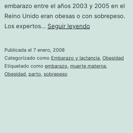
embarazo entre el años 2003 y 2005 en el
Reino Unido eran obesas o con sobrepeso.
Obesidad:
Los expertos…
Seguir leyendo
factor
de
Publicada el
7 enero, 2008
riesgo
Categorizado como
Embarazo y lactancia
,
Obesidad
de
Etiquetado como
embarazo
,
muerte materna
,
Obesidad
,
parto
,
sobrepeso
muerte
materna