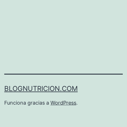
tienen
mayor
riesgo
de
depresión
BLOGNUTRICION.COM
Funciona gracias a
WordPress
.