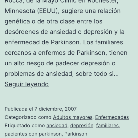
Rocca, de la Mayo Clinic en Rochester,
Minnesota (EEUU), sugiere una relación
genética o de otra clase entre los
desórdenes de ansiedad o depresión y la
enfermedad de Parkinson. Los familiares
cercanos a enfermos de Parkinson, tienen
un alto riesgo de padecer depresión o
problemas de ansiedad, sobre todo si…
Los
Seguir leyendo
familiares
de
Publicada el
7 diciembre, 2007
pacientes
Categorizado como
Adultos mayores
,
Enfermedades
con
Etiquetado como
ansiedad
,
depresión
,
familiares
,
pacientes con parkinson
,
Parkinson
Parkinson