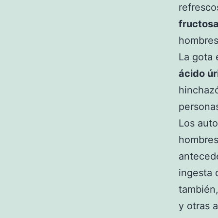
refresc
fructos
hombres
La gota 
ácido úr
hinchazó
persona
Los auto
hombres
antecede
ingesta 
también,
y otras 