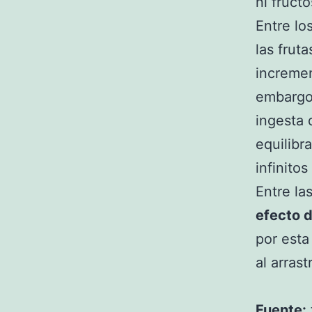
ni fruct
Entre lo
las frut
incremen
embargo,
ingesta 
equilibr
infinito
Entre la
efecto d
por esta
al arras
Fuente: