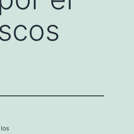
escos
 los