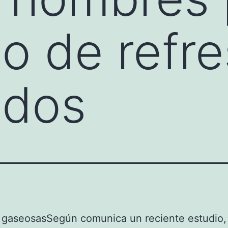
o de refr
ados
Según comunica un reciente estudio,