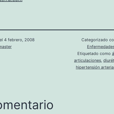
el
4 febrero, 2008
Categorizado 
aster
Enfermedade
Etiquetado como
á
articulaciones
,
diuré
hipertensión arteria
omentario