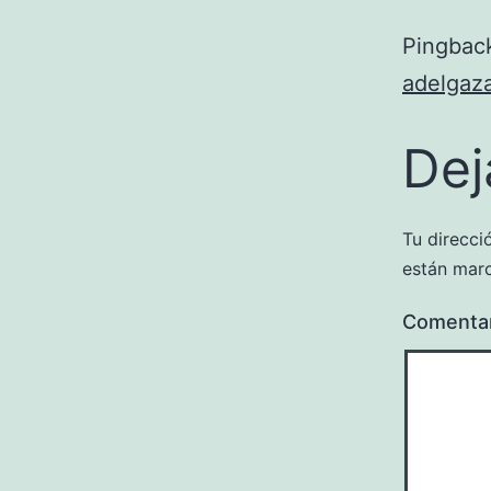
Pingbac
adelgaza
Dej
Tu direcci
están mar
Comenta