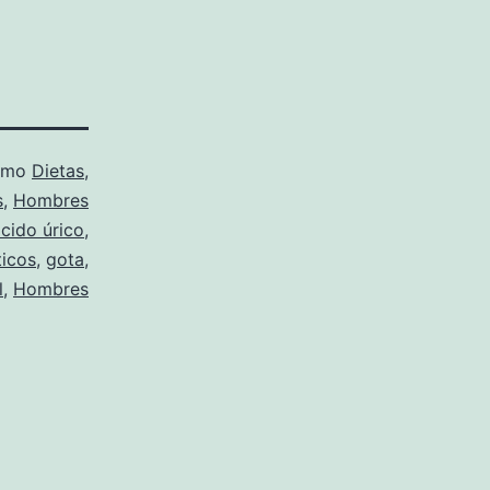
como
Dietas
,
s
,
Hombres
cido úrico
,
ticos
,
gota
,
l
,
Hombres