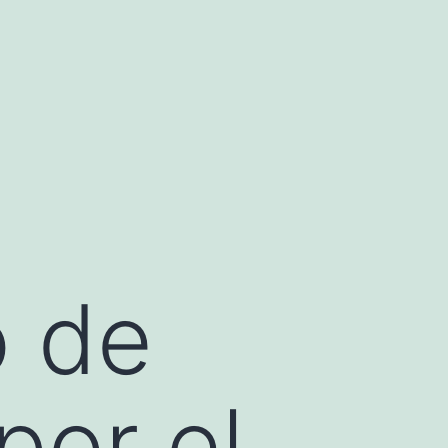
o de
por el