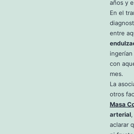
años y e
En el tr
diagnost
entre aq
endulza
ingerían
con aque
mes.
La asoci
otros fa
Masa Co
arterial
,
aclarar 