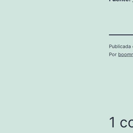
Publicada 
Por
boomm
1 c