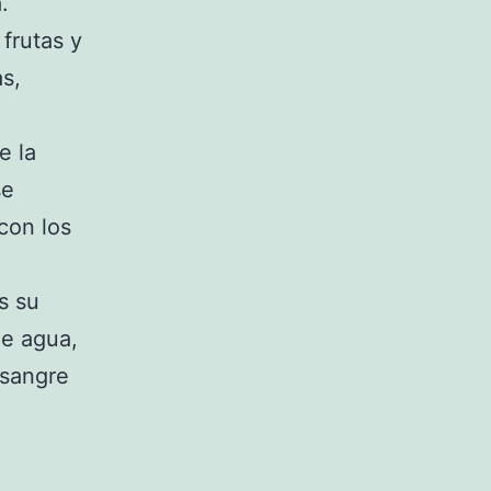
.
frutas y
as,
e la
se
 con los
s su
de agua,
 sangre