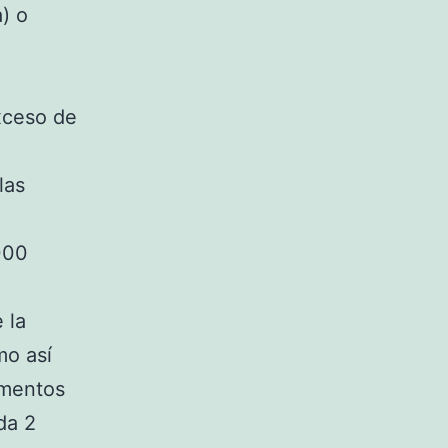
) o
xceso de
las
000
 la
mo así
amentos
da 2