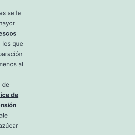
es se le
 mayor
rescos
 los que
paración
menos al
e de
dice de
ensión
ale
 azúcar