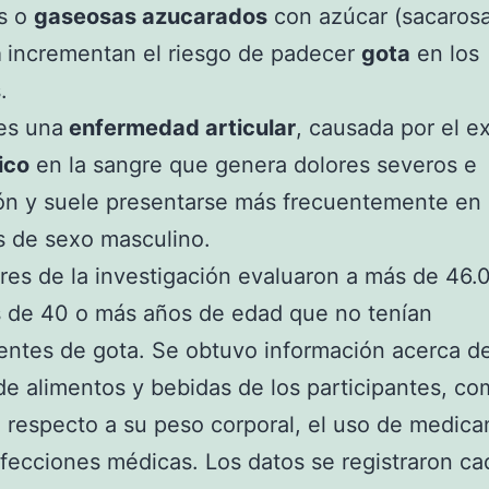
os o
gaseosas azucarados
con azúcar (sacarosa
a
incrementan el riesgo de padecer
gota
en los
.
es una
enfermedad articular
, causada por el e
ico
en la sangre que genera dolores severos e
n y suele presentarse más frecuentemente en 
s de sexo masculino.
res de la investigación evaluaron a más de 46.
 de 40 o más años de edad que no tenían
ntes de gota. Se obtuvo información acerca de
de alimentos y bebidas de los participantes, co
 respecto a su peso corporal, el uso de medic
afecciones médicas. Los datos se registraron ca