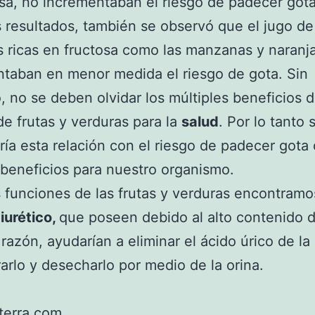
osa, no incrementaban el riesgo de padecer gota
s resultados, también se observó que el jugo de 
as ricas en fructosa como las manzanas y naranj
taban en menor medida el riesgo de gota. Sin
 no se deben olvidar los múltiples beneficios d
de frutas y verduras para la
salud
. Por lo tanto 
aría esta relación con el riesgo de padecer gota
s beneficios para nuestro organismo.
s funciones de las frutas y verduras encontramo
iurético,
que poseen debido al alto contenido 
 razón, ayudarían a eliminar el ácido úrico de la
trarlo y desecharlo por medio de la orina.
terra.com