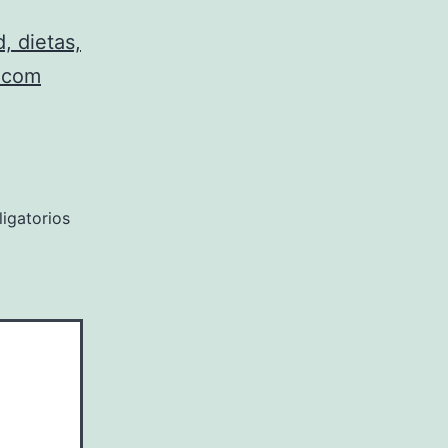
d, dietas,
n.com
igatorios