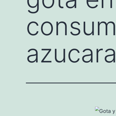
consum
azucar