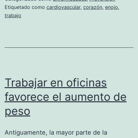
en
Etiquetado como
cardiovascular
,
corazón
,
enojo
,
trabajo
el
trabajo
Trabajar en oficinas
favorece el aumento de
peso
Antiguamente, la mayor parte de la