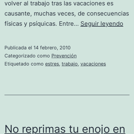
volver al trabajo tras las vacaciones es
causante, muchas veces, de consecuencias
El
físicas y psíquicas. Entre…
Seguir leyendo
est
de
Publicada el
14 febrero, 2010
vol
Categorizado como
Prevención
al
Etiquetado como
estres
,
trabajo
,
vacaciones
tra
tras
las
vac
No reprimas tu enojo en