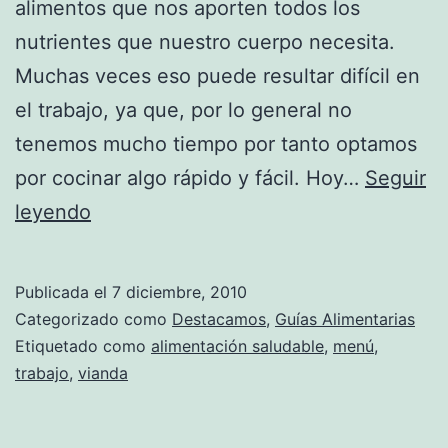
alimentos que nos aporten todos los
nutrientes que nuestro cuerpo necesita.
Muchas veces eso puede resultar difícil en
el trabajo, ya que, por lo general no
tenemos mucho tiempo por tanto optamos
por cocinar algo rápido y fácil. Hoy…
Seguir
Menús
leyendo
para
comer
Publicada el
7 diciembre, 2010
sano
Categorizado como
Destacamos
,
Guías Alimentarias
en
Etiquetado como
alimentación saludable
,
menú
,
trabajo
,
vianda
el
trabajo