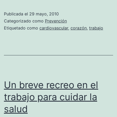
horas
extra
Publicada el
29 mayo, 2010
en
Categorizado como
Prevención
el
Etiquetado como
cardiovascular
,
corazón
,
trabajo
trabajo
dañan
el
coraźon
Un breve recreo en el
trabajo para cuidar la
salud