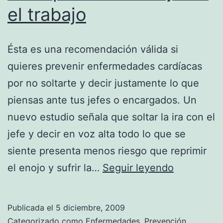
el trabajo
Ésta es una recomendación válida si
quieres prevenir enfermedades cardíacas
por no soltarte y decir justamente lo que
piensas ante tus jefes o encargados. Un
nuevo estudio señala que soltar la ira con el
jefe y decir en voz alta todo lo que se
siente presenta menos riesgo que reprimir
No
el enojo y sufrir la…
Seguir leyendo
reprimas
tu
Publicada el
5 diciembre, 2009
enojo
Categorizado como
Enfermedades
,
Prevención