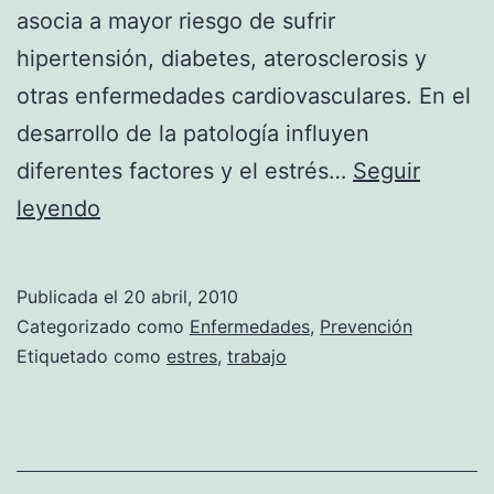
asocia a mayor riesgo de sufrir
hipertensión, diabetes, aterosclerosis y
otras enfermedades cardiovasculares. En el
desarrollo de la patología influyen
diferentes factores y el estrés…
Seguir
El
leyendo
estrés
laboral
Publicada el
20 abril, 2010
puede
Categorizado como
Enfermedades
,
Prevención
causar
Etiquetado como
estres
,
trabajo
obesidad
central