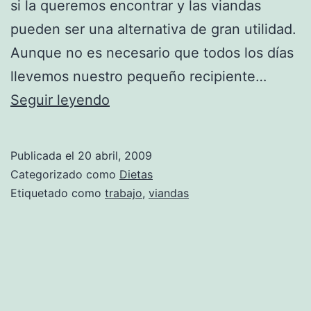
si la queremos encontrar y las viandas
pueden ser una alternativa de gran utilidad.
Aunque no es necesario que todos los días
llevemos nuestro pequeño recipiente…
Las
Seguir leyendo
viandas,
una
Publicada el
20 abril, 2009
opción
Categorizado como
Dietas
económica
Etiquetado como
trabajo
,
viandas
y
sana
para
cuidar