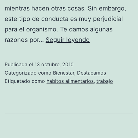
mientras hacen otras cosas. Sin embargo,
este tipo de conducta es muy perjudicial
para el organismo. Te damos algunas
Razones
razones por…
Seguir leyendo
por
las
Publicada el
13 octubre, 2010
que
Categorizado como
Bienestar
,
Destacamos
no
Etiquetado como
habitos alimentarios
,
trabajo
debemos
comer
frente
al
ordenador