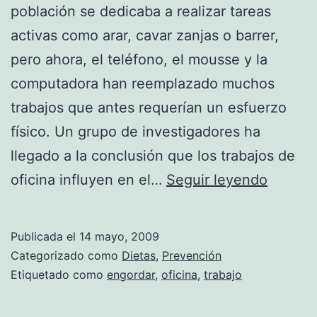
población se dedicaba a realizar tareas
activas como arar, cavar zanjas o barrer,
pero ahora, el teléfono, el mousse y la
computadora han reemplazado muchos
trabajos que antes requerían un esfuerzo
físico. Un grupo de investigadores ha
llegado a la conclusión que los trabajos de
Trabaja
oficina influyen en el…
Seguir leyendo
en
oficina
Publicada el
14 mayo, 2009
favore
Categorizado como
Dietas
,
Prevención
el
Etiquetado como
engordar
,
oficina
,
trabajo
aumen