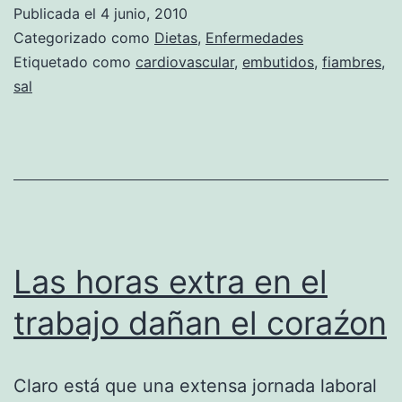
embutidos:
Publicada el
4 junio, 2010
riesgosos
Categorizado como
Dietas
,
Enfermedades
para
Etiquetado como
cardiovascular
,
embutidos
,
fiambres
,
sal
el
corazón
Las horas extra en el
trabajo dañan el coraźon
Claro está que una extensa jornada laboral