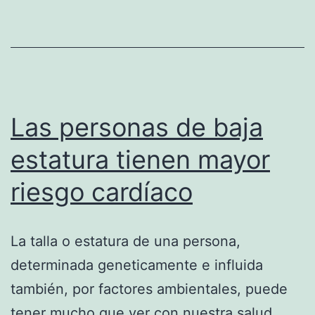
de
conocer
el
riesgo
cardiovascular
Las personas de baja
estatura tienen mayor
riesgo cardíaco
La talla o estatura de una persona,
determinada geneticamente e influida
también, por factores ambientales, puede
tener mucho que ver con nuestra salud