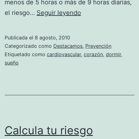
menos de 5 horas o más de 9 horas diarias,
¿Cuánto
el riesgo…
Seguir leyendo
dormir
para
Publicada el
8 agosto, 2010
cuidar
Categorizado como
Destacamos
,
Prevención
la
Etiquetado como
cardiovascular
,
corazón
,
dormir
,
sueño
salud?
Calcula tu riesgo