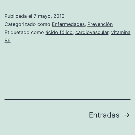
ácido
fólico
Publicada el
7 mayo, 2010
reduce
Categorizado como
Enfermedades
,
Prevención
el
Etiquetado como
ácido fólico
,
cardiovascular
,
vitamina
B6
riesgo
cardiovascular
Paginación
Entradas
de