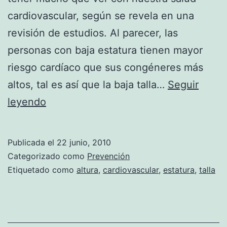
cardiovascular, según se revela en una
revisión de estudios. Al parecer, las
personas con baja estatura tienen mayor
riesgo cardíaco que sus congéneres más
altos, tal es así que la baja talla…
Seguir
Las
leyendo
personas
de
Publicada el
22 junio, 2010
baja
Categorizado como
Prevención
estatura
Etiquetado como
altura
,
cardiovascular
,
estatura
,
talla
tienen
mayor
riesgo