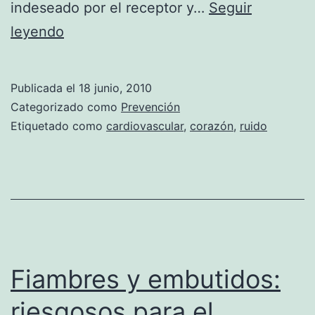
indeseado por el receptor y…
Seguir
El
leyendo
ruido
puede
Publicada el
18 junio, 2010
dañar
Categorizado como
Prevención
el
Etiquetado como
cardiovascular
,
corazón
,
ruido
corazón
Fiambres y embutidos:
riesgosos para el