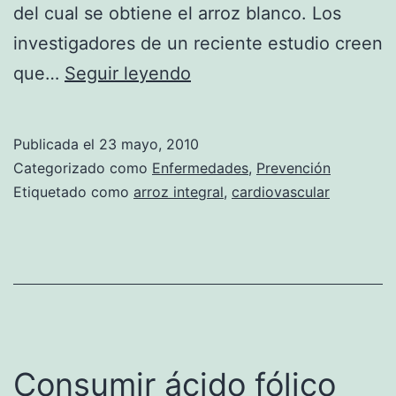
del cual se obtiene el arroz blanco. Los
investigadores de un reciente estudio creen
El
que…
Seguir leyendo
arroz
integral
Publicada el
23 mayo, 2010
podría
Categorizado como
Enfermedades
,
Prevención
mejorar
Etiquetado como
arroz integral
,
cardiovascular
la
salud
cardíaca
Consumir ácido fólico