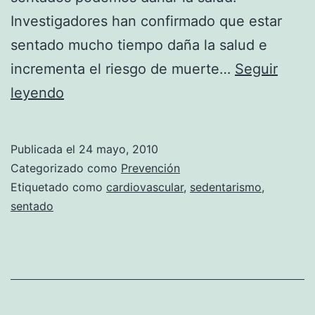
Investigadores han confirmado que estar
sentado mucho tiempo daña la salud e
incrementa el riesgo de muerte…
Seguir
Estar
leyendo
sentado
mucho
Publicada el
24 mayo, 2010
tiempo
Categorizado como
Prevención
daña
Etiquetado como
cardiovascular
,
sedentarismo
,
sentado
la
salud