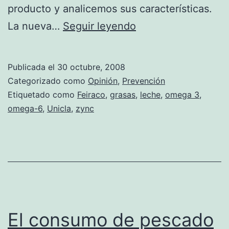
producto y analicemos sus características.
Unicla,
La nueva…
Seguir leyendo
una
innovadora
Publicada el
30 octubre, 2008
leche
Categorizado como
Opinión
,
Prevención
que
Etiquetado como
Feiraco
,
grasas
,
leche
,
omega 3
,
omega-6
,
Unicla
,
zync
protege
nuestro
organismo
El consumo de pescado