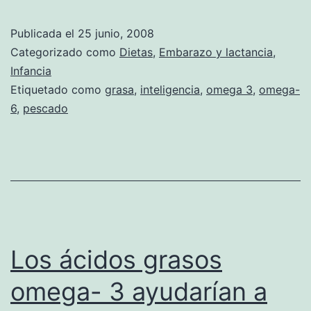
consumo
de
Publicada el
25 junio, 2008
pescado
Categorizado como
Dietas
,
Embarazo y lactancia
,
potencia
Infancia
Etiquetado como
grasa
,
inteligencia
,
omega 3
,
omega-
la
6
,
pescado
inteligencia
en
las
niñas
Los ácidos grasos
omega- 3 ayudarían a