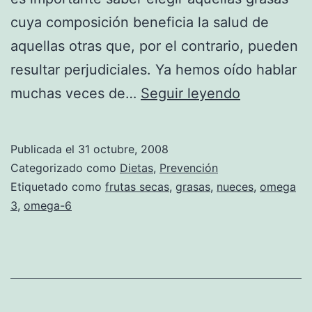
cuya composición beneficia la salud de
aquellas otras que, por el contrario, pueden
resultar perjudiciales. Ya hemos oído hablar
Frutos
muchas veces de…
Seguir leyendo
secos
para
Publicada el
31 octubre, 2008
beneficiar
Categorizado como
Dietas
,
Prevención
la
Etiquetado como
frutas secas
,
grasas
,
nueces
,
omega
3
,
omega-6
salud
en
reemplazo
de
otras