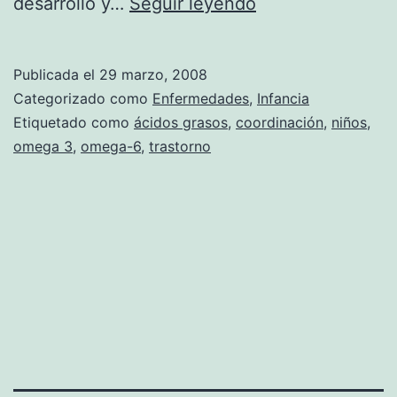
Los
desarrollo y…
Seguir leyendo
ácidos
grasos
Publicada el
29 marzo, 2008
omega-
Categorizado como
Enfermedades
,
Infancia
3
Etiquetado como
ácidos grasos
,
coordinación
,
niños
,
omega 3
,
omega-6
,
trastorno
ayudarían
a
los
niños
con
trastorno
del
desarrollo
de