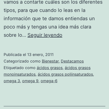
vamos a contarte cuáles son los diferentes
tipos, para que cuando lo leas en la
información que te damos entiendas un
poco más y tengas una idea más clara
Los
sobre lo…
Seguir leyendo
diferentes
ácidos
Publicada el
13 enero, 2011
grasos
Categorizado como
Bienestar
,
Destacamos
Etiquetado como
ácidos grasos
,
ácidos grasos
monoinsaturados
,
ácidos grasos poliinsaturados
,
omega 3
,
omega 9
,
omega-6