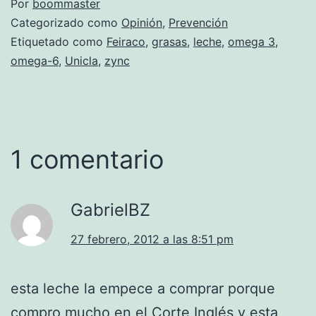
Por
boommaster
Categorizado como
Opinión
,
Prevención
Etiquetado como
Feiraco
,
grasas
,
leche
,
omega 3
,
omega-6
,
Unicla
,
zync
1 comentario
GabrielBZ
27 febrero, 2012 a las 8:51 pm
esta leche la empece a comprar porque
compro mucho en el Corte Inglés y esta