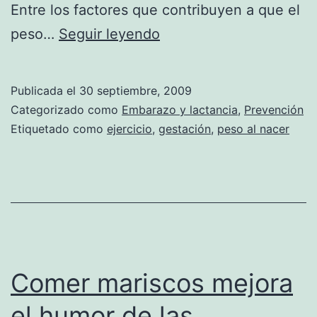
Entre los factores que contribuyen a que el
Ejercítate
peso…
Seguir leyendo
durante
el
Publicada el
30 septiembre, 2009
embarazo
Categorizado como
Embarazo y lactancia
,
Prevención
para
Etiquetado como
ejercicio
,
gestación
,
peso al nacer
que
tu
hijo
tenga
un
buen
Comer mariscos mejora
peso
el humor de las