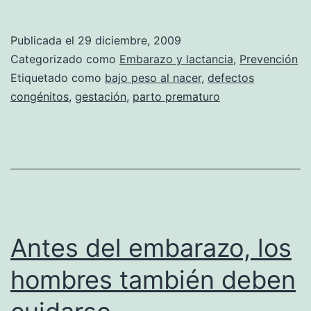
intervalo
entre
Publicada el
29 diciembre, 2009
embarazos
Categorizado como
Embarazo y lactancia
,
Prevención
y
Etiquetado como
bajo peso al nacer
,
defectos
congénitos
,
gestación
,
parto prematuro
menos
complicaciones
Antes del embarazo, los
hombres también deben