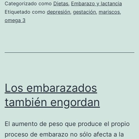
el
Categorizado como
Dietas
,
Embarazo y lactancia
humor
Etiquetado como
depresión
,
gestación
,
mariscos
,
omega 3
de
las
embaraza
Los embarazados
también engordan
El aumento de peso que produce el propio
proceso de embarazo no sólo afecta a la