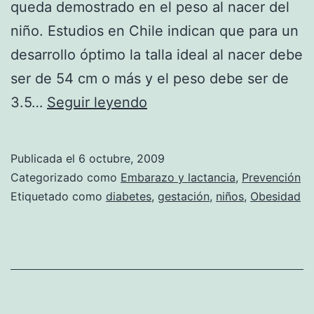
queda demostrado en el peso al nacer del
niño. Estudios en Chile indican que para un
desarrollo óptimo la talla ideal al nacer debe
ser de 54 cm o más y el peso debe ser de
Prevenir
3.5…
Seguir leyendo
enfermedades
desde
Publicada el
6 octubre, 2009
el
Categorizado como
Embarazo y lactancia
,
Prevención
embarazo
Etiquetado como
diabetes
,
gestación
,
niños
,
Obesidad