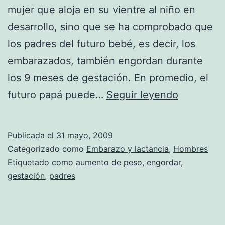
mujer que aloja en su vientre al niño en
desarrollo, sino que se ha comprobado que
los padres del futuro bebé, es decir, los
embarazados, también engordan durante
los 9 meses de gestación. En promedio, el
Los
futuro papá puede…
Seguir leyendo
embaraza
también
Publicada el
31 mayo, 2009
engordan
Categorizado como
Embarazo y lactancia
,
Hombres
Etiquetado como
aumento de peso
,
engordar
,
gestación
,
padres