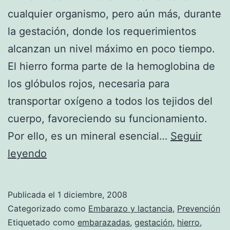
cualquier organismo, pero aún más, durante
la gestación, donde los requerimientos
alcanzan un nivel máximo en poco tiempo.
El hierro forma parte de la hemoglobina de
los glóbulos rojos, necesaria para
transportar oxígeno a todos los tejidos del
cuerpo, favoreciendo su funcionamiento.
Por ello, es un mineral esencial…
Seguir
El
leyendo
hierro
en
Publicada el
1 diciembre, 2008
el
Categorizado como
Embarazo y lactancia
,
Prevención
embarazo
Etiquetado como
embarazadas
,
gestación
,
hierro
,