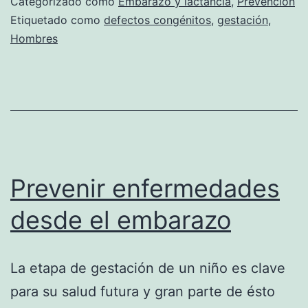
Categorizado como
Embarazo y lactancia
,
Prevención
hombr
Etiquetado como
defectos congénitos
,
gestación
,
Hombres
tambié
deben
cuidar
Prevenir enfermedades
desde el embarazo
La etapa de gestación de un niño es clave
para su salud futura y gran parte de ésto