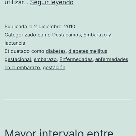
La
utilizar…
Seguir leyendo
diabetes
mellitus
Publicada el
2 diciembre, 2010
gestacional
Categorizado como
Destacamos
,
Embarazo y
lactancia
Etiquetado como
diabetes
,
diabetes mellitus
gestacional
,
embarazo
,
Enfermedades
,
enfermedades
en el embarazo
,
gestación
Mayor intervalo entre