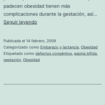
padecen obesidad tienen más
complicaciones durante la gestación, así…
Madre
Seguir leyendo
obesa
y
Publicada el
14 febrero, 2009
mas
Categorizado como
Embarazo y lactancia
,
Obesidad
riesgo
Etiquetado como
defectos congénitos
,
espina bífida
,
gestación
,
Obesidad
de
espina
bifida