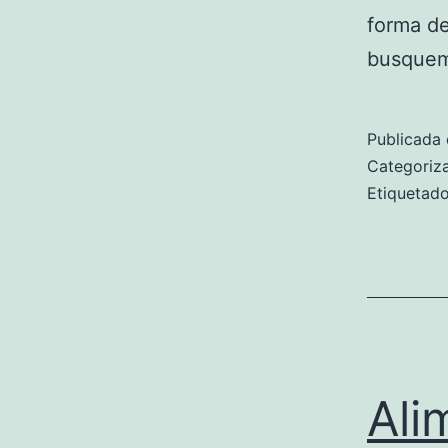
forma de
busquem
Publicada 
Categori
Etiqueta
Ali