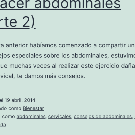
hacer abdominales
rte 2)
ta anterior habíamos comenzado a compartir un
jos especiales sobre los abdominales, estuvim
ue muchas veces al realizar este ejercicio dañ
vical, te damos más consejos.
el
19 abril, 2014
zado como
Bienestar
do como
abdominales
,
cervicales
,
consejos de abdominales
,
lda