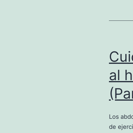
Cui
al 
(Pa
Los abdo
de ejerc