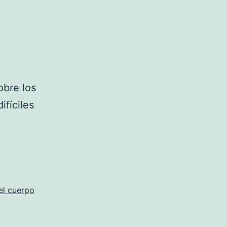
obre los
fíciles
el cuerpo