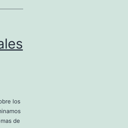
ales
obre los
rminamos
lemas de