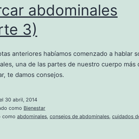
car abdominales
rte 3)
otas anteriores habíamos comenzado a hablar s
les, una de las partes de nuestro cuerpo más di
r, te damos consejos.
el
30 abril, 2014
zado como
Bienestar
do como
abdominales
,
consejos de abdominales
,
cuidados d