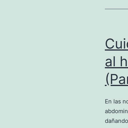
Cui
al 
(Pa
En las n
abdomina
dañando 