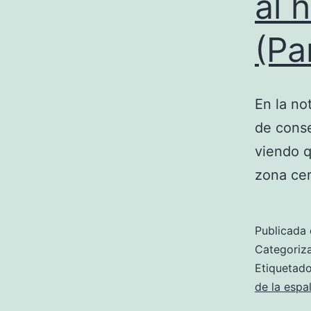
al 
(Pa
En la no
de conse
viendo q
zona cer
Publicada 
Categori
Etiqueta
de la espa