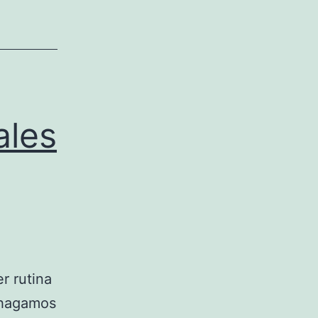
ales
r rutina
s hagamos