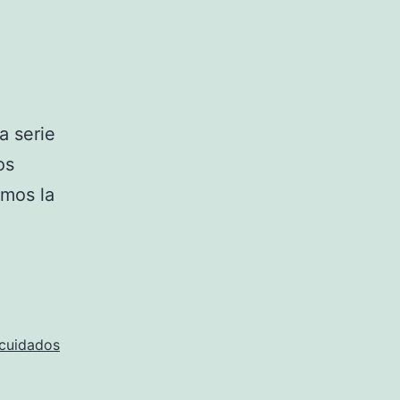
a serie
os
amos la
cuidados