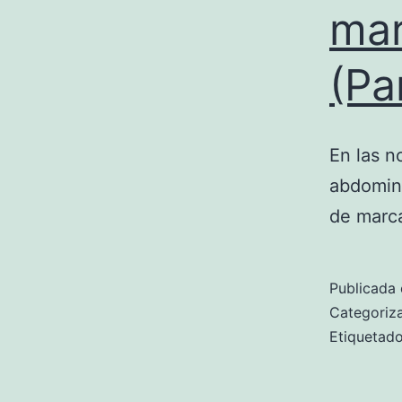
mar
(Pa
En las n
abdomina
de marca
Publicada 
Categori
Etiqueta