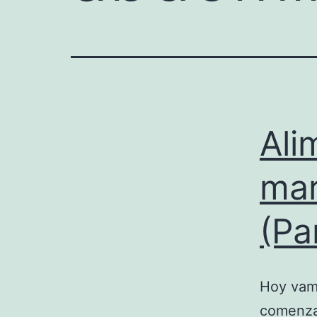
Ali
mar
(Pa
Hoy vamo
comenzad