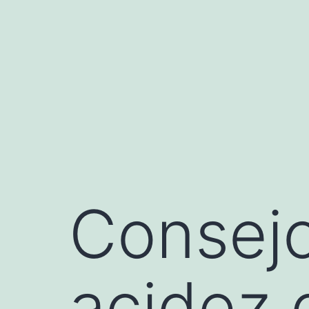
Saltar
al
contenido
Consejo
acidez