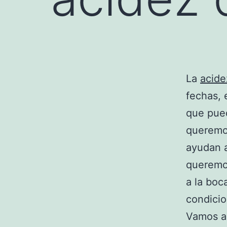
La
acid
fechas, 
que pued
queremo
ayudan a
queremos
a la boc
condicio
Vamos a 