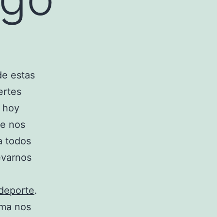
e estas
ertes
, hoy
ue nos
a todos
evarnos
deporte
.
sma nos