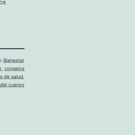
os
mo
Bienestar
z
,
consejos
s de salud
,
del cuerpo