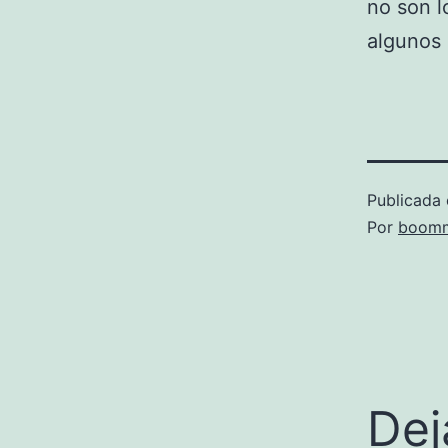
no son 
algunos
Publicada 
Por
boomm
Dej