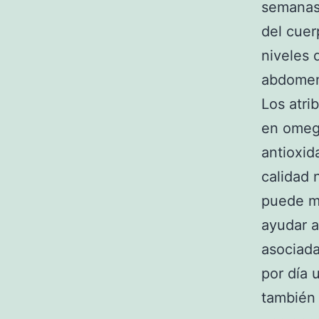
semanas,
del cuer
niveles 
abdome
Los atri
en omega
antioxid
calidad 
puede me
ayudar a
asociad
por día 
también 