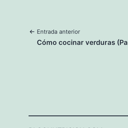
Navegación
Entrada anterior
Cómo cocinar verduras (Pa
de
entradas