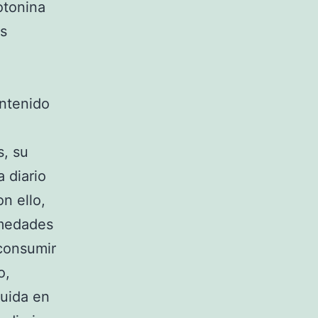
otonina
os
ontenido
s, su
 diario
n ello,
rmedades
consumir
o,
luida en