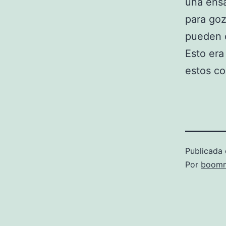
una ensa
para goz
pueden o
Esto era
estos co
Publicada 
Por
boomm