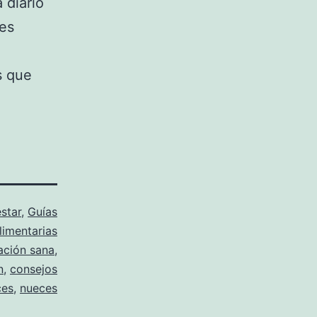
 diario
ces
s que
star
,
Guías
limentarias
ación sana
,
n
,
consejos
ces
,
nueces