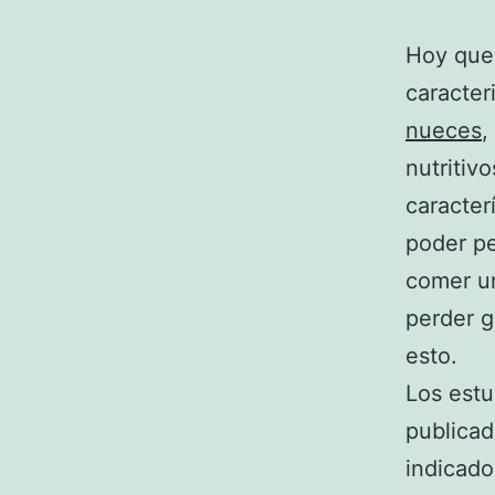
Hoy quer
caracter
nueces
,
nutritiv
caracter
poder pe
comer un
perder g
esto.
Los estu
publicad
indicado