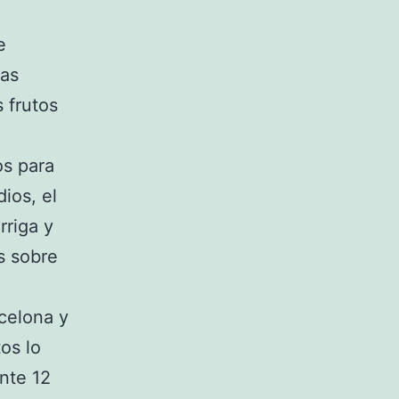
e
las
 frutos
os para
ios, el
rriga y
s sobre
rcelona y
os lo
nte 12