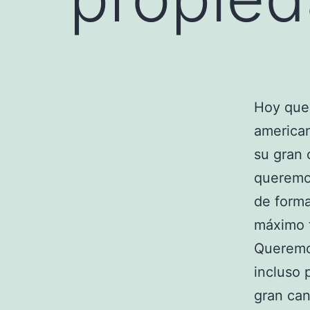
Hoy quer
american
su gran 
queremos
de forma
máximo t
Queremo
incluso 
gran ca