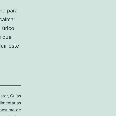
na para
 calmar
 úrico.
s que
luir este
star
,
Guías
limentarias
onsumo de