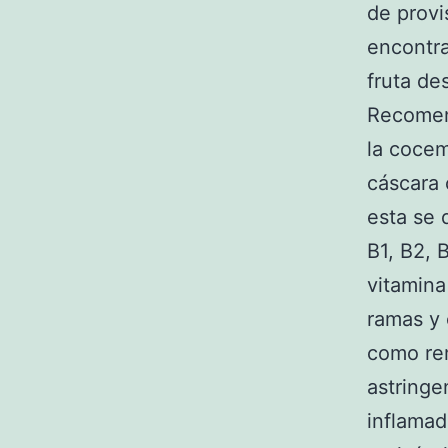
de prov
encontra
fruta de
Recomen
la cocem
cáscara 
esta se 
B1, B2, 
vitamina
ramas y 
como re
astringe
inflamad