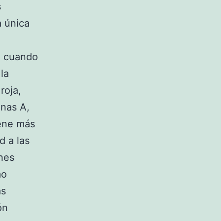
s
a única
e cuando
la
roja,
inas A,
iene más
d a las
nes
mo
as
ón