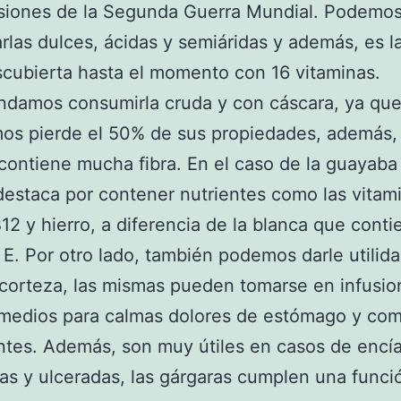
isiones de la Segunda Guerra Mundial. Podemo
rlas dulces, ácidas y semiáridas y además, es l
scubierta hasta el momento con 16 vitaminas.
damos consumirla cruda y con cáscara, ya qu
os pierde el 50% de sus propiedades, además, 
contiene mucha fibra. En el caso de la guayaba 
destaca por contener nutrientes como las vitam
B12 y hierro, a diferencia de la blanca que cont
 E. Por otro lado, también podemos darle utilida
corteza, las mismas pueden tomarse en infusio
medios para calmas dolores de estómago y co
ntes. Además, son muy útiles en casos de encí
as y ulceradas, las gárgaras cumplen una funci