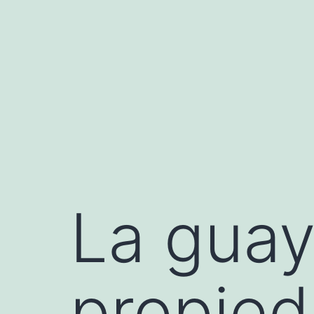
Saltar
al
contenido
La guay
propie