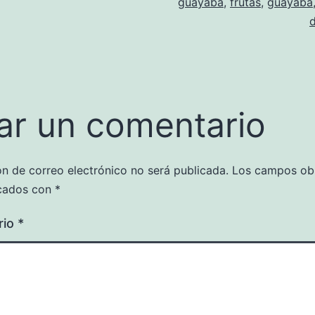
guayaba
,
frutas
,
guayaba
ar un comentario
ón de correo electrónico no será publicada.
Los campos obl
cados con
*
rio
*