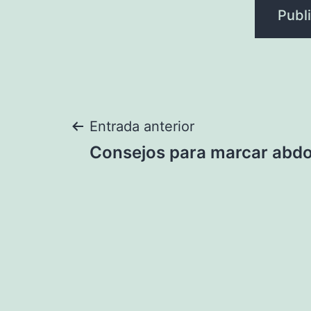
Navegación
Entrada anterior
Consejos para marcar abd
de
entradas