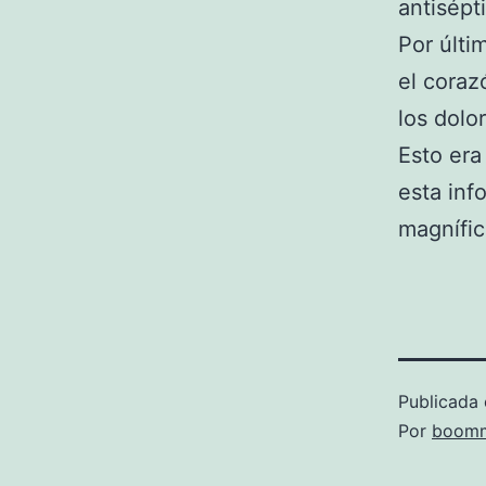
antisépt
Por últi
el coraz
los dolo
Esto era
esta inf
magnífic
Publicada 
Por
boomm