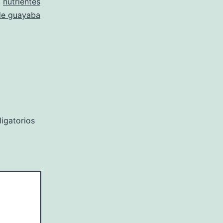
,
nutrientes
de guayaba
igatorios