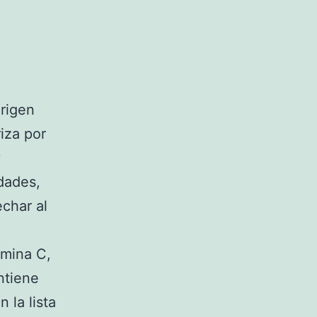
rigen
iza por
y
dades,
echar al
mina C,
ntiene
n la lista