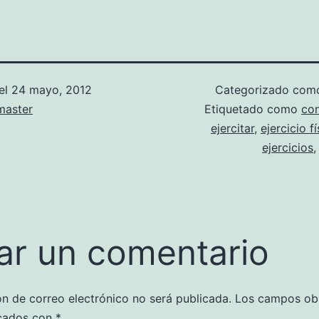
el
24 mayo, 2012
Categorizado co
aster
Etiquetado como
con
ejercitar
,
ejercicio f
ejercicios
ar un comentario
ón de correo electrónico no será publicada.
Los campos obl
cados con
*