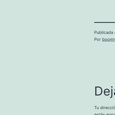
Publicada 
Por
boomm
Dej
Tu direcci
están mar