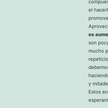
compuest
el hacer
promover
Aprovec
es aume
son poca
mucho pe
repetic
debemos 
haciendo
y mitade
Estos er
esperamo