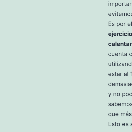
importan
evitemos
Es por e
ejercicio
calenta
cuenta 
utilizan
estar al
demasiad
y no pod
sabemos,
que más 
Esto es 