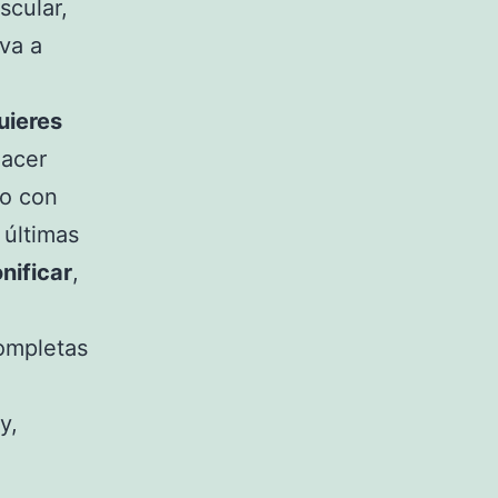
scular,
 va a
uieres
hacer
ro con
 últimas
nificar
,
completas
y,