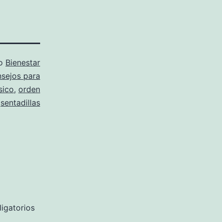
mo
Bienestar
sejos para
ísico
,
orden
,
sentadillas
igatorios