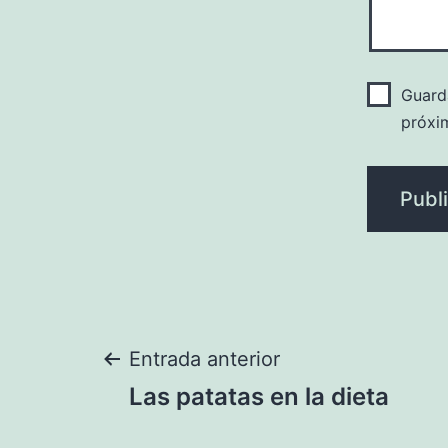
Guard
próxi
Navegación
Entrada anterior
Las patatas en la dieta
de