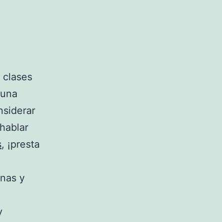
 clases
 una
nsiderar
hablar
s
, ¡presta
rnas y
y