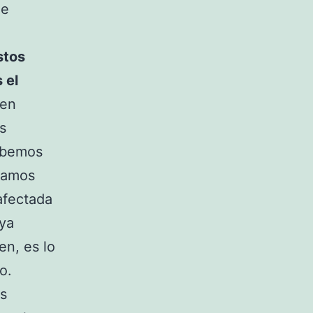
ue
stos
 el
 en
s
debemos
stamos
afectada
 ya
en, es lo
o.
os