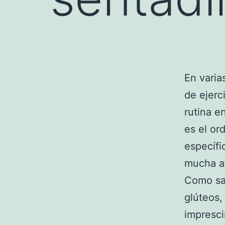
En varia
de ejerc
rutina e
es el or
específi
mucha a
Como sab
glúteos,
impresci