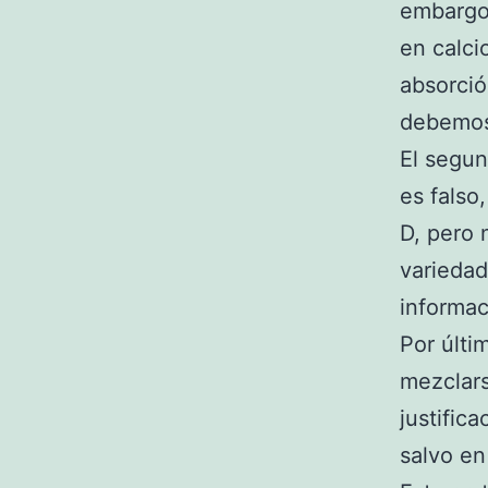
embargo,
en calci
absorció
debemos 
El segun
es falso
D, pero 
variedad
informac
Por últi
mezclars
justifica
salvo en 