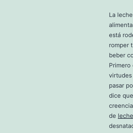
La leche
alimenta
está ro
romper t
beber co
Primero
virtudes
pasar po
dice que
creencia
de
lech
desnatad