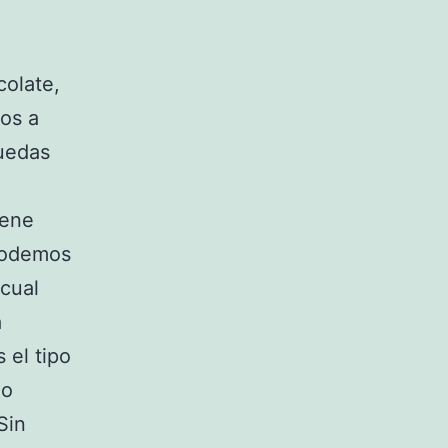
colate,
os a
puedas
iene
 podemos
 cual
a
 el tipo
 o
Sin