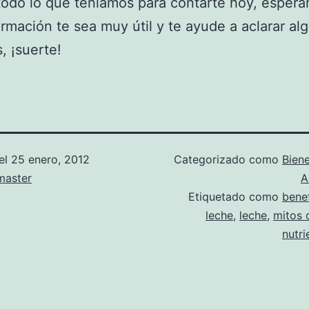
todo lo que teníamos para contarte hoy, esper
ormación te sea muy útil y te ayude a aclarar al
, ¡suerte!
el
25 enero, 2012
Categorizado como
Biene
aster
A
Etiquetado como
benef
leche
,
leche
,
mitos 
nutri