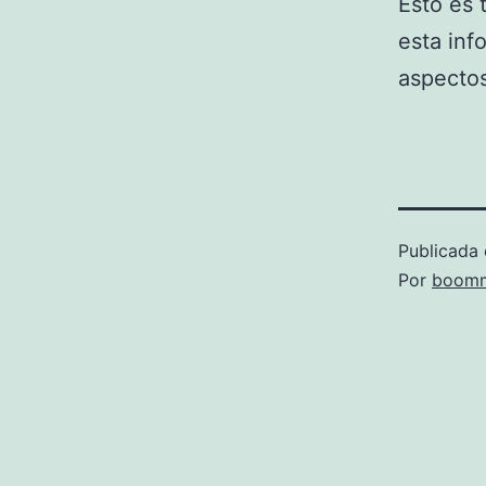
Esto es 
esta inf
aspectos
Publicada 
Por
boomm