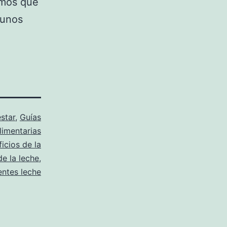
amos que
gunos
star
,
Guías
limentarias
icios de la
de la leche
,
entes leche