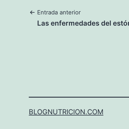
Navegación
Entrada anterior
Las enfermedades del est
de
entradas
BLOGNUTRICION.COM