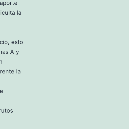
 aporte
iculta la
cio, esto
nas A y
n
rente la
de
frutos