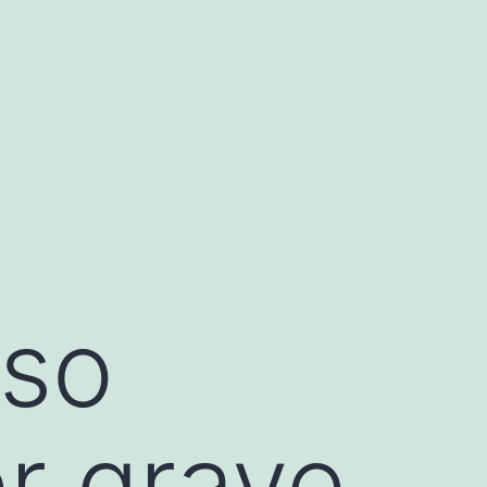
eso
r grave