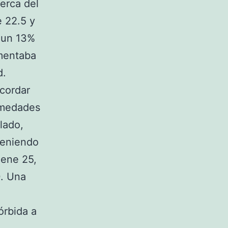
erca del
e 22.5 y
n un 13%
mentaba
d.
ecordar
rmedades
 lado,
teniendo
iene 25,
0. Una
órbida a