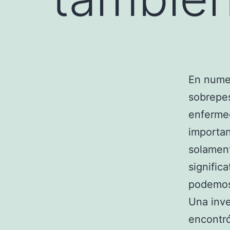
En nume
sobrepe
enferme
importa
solament
signific
podemos
Una inv
encontró