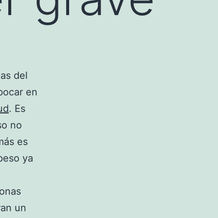
as del
bocar en
ud
. Es
so no
más es
epeso ya
sonas
ran un