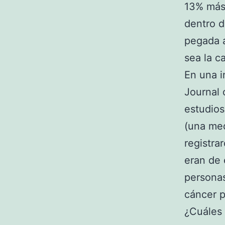
13% más
dentro d
pegada a
sea la c
En una i
Journal 
estudios
(una med
registra
eran de 
persona
cáncer p
¿Cuáles 