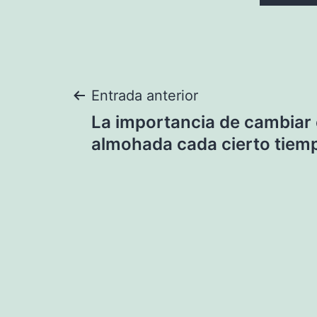
Navegación
Entrada anterior
La importancia de cambiar 
de
almohada cada cierto tiem
entradas