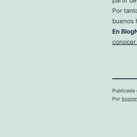
partir de
Por tant
buenos h
En BlogN
conocer 
Publicada 
Por
boomm