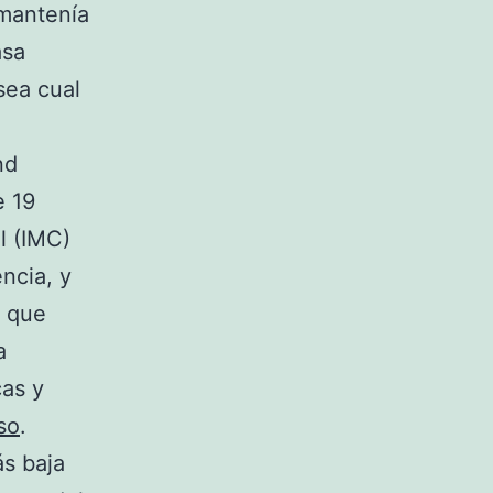
mantenía
asa
sea cual
nd
e 19
l (IMC)
ncia, y
, que
a
as y
so
.
ás baja