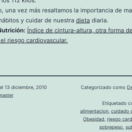
 los 112 kilos.
o, una vez más resaltamos la importancia de m
ábitos y cuidar de nuestra
dieta
diaria.
utrición:
Índice de cintura-altura, otra forma d
el riesgo cardiovascular.
el
13 diciembre, 2010
Categorizado como
D
aster
Etiquetado 
alimentacion
,
cuidado d
Obesidad
,
riesgo card
sobrepeso
,
su