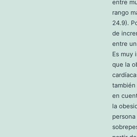
entre mu
rango má
24.9). P
de incr
entre u
Es muy i
que la 
cardíaca
también 
en cuent
la obesi
persona 
sobrepes