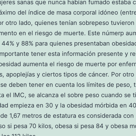
jeres sanas que nunca habían fumado estaba c
ximo del índice de masa corporal idóneo (entr
or otro lado, quienes tenían sobrepeso tuviero
emento en el riesgo de muerte. Este númerp au
n 44% y 88% para quienes presentaban obesida
mportante tener esta información presente y r
obesidad aumenta el riesgo de muerte por enfe
s, apoplejías y ciertos tipos de cáncer. Por otro
se deben tener en cuenta los límites de peso, 
a el IMC, se alcanza el sobre peso cuando se t
dad empieza en 30 y la obesidad mórbida en 4
de 1,67 metros de estatura es considerada con
o si pesa 70 kilos, obesa si pesa 84 y obesa m