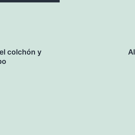
el colchón y
A
po