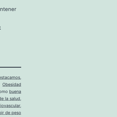
antener
e
estacamos
,
Obesidad
como
buena
e la salud
,
iovascular
,
bir de peso