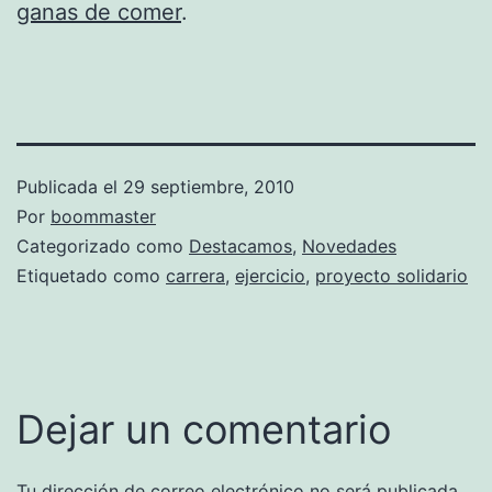
ganas de comer
.
Publicada el
29 septiembre, 2010
Por
boommaster
Categorizado como
Destacamos
,
Novedades
Etiquetado como
carrera
,
ejercicio
,
proyecto solidario
Dejar un comentario
Tu dirección de correo electrónico no será publicada.