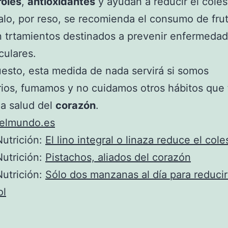
roles
,
antioxidantes
y ayudan a reducir el coles
lo, por reso, se recomienda el consumo de fru
 trtamientos destinados a prevenir enfermeda
culares.
esto, esta medida de nada servirá si somos
ios, fumamos y no cuidamos otros hábitos que
la salud del
corazón
.
elmundo.es
utrición:
El lino integral o linaza reduce el cole
utrición:
Pistachos, aliados del corazón
utrición:
Sólo dos manzanas al día para reducir
ol