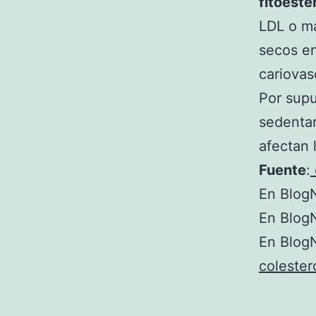
fitoeste
LDL o ma
secos en
cariovas
Por supu
sedentar
afectan 
Fuente
:
En BlogN
En BlogN
En BlogN
colester