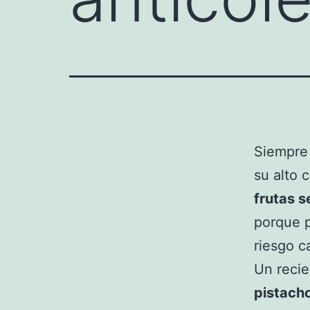
Siempre
su alto 
frutas 
porque p
riesgo c
Un recie
pistach