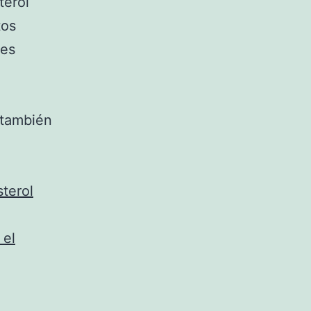
terol
tos
des
 también
sterol
 el