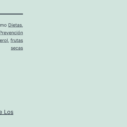
como
Dietas
,
Prevención
erol
,
frutas
secas
e Los