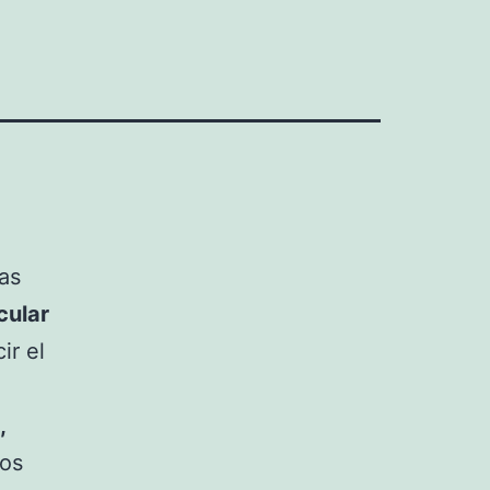
las
cular
ir el
,
ros