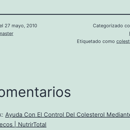
el
27 mayo, 2010
Categorizado 
aster
Etiquetado como
colest
omentarios
k:
Ayuda Con El Control Del Colesterol Mediant
ecos | NutrirTotal