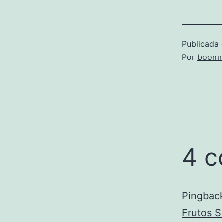
Publicada 
Por
boomm
4 c
Pingbac
Frutos S