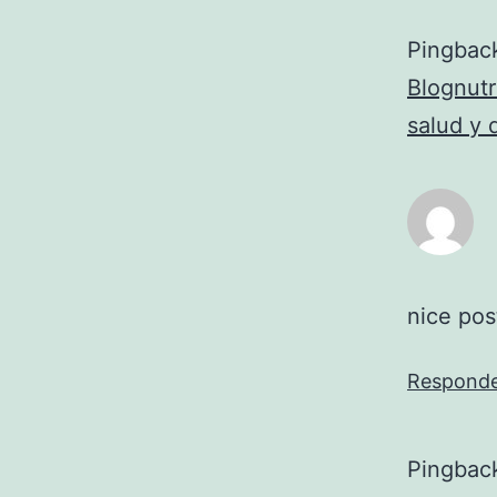
Pingbac
Blognutr
salud y 
nice pos
Respond
Pingbac