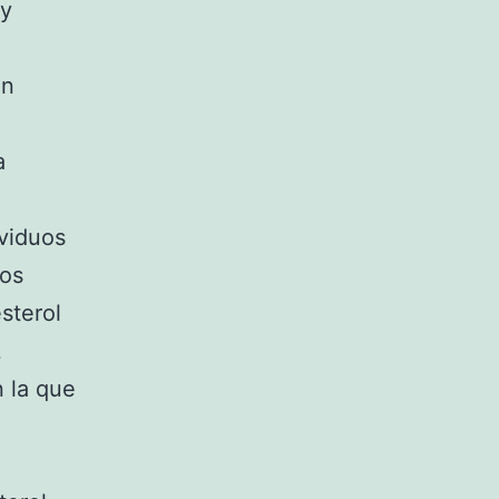
 y
en
,
a
ividuos
tos
sterol
L
n la que