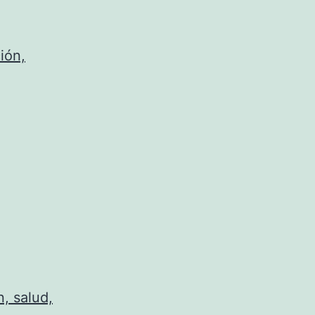
ión,
n, salud,