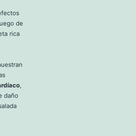
efectos
luego de
ta rica
muestran
as
ardíaco
,
e daño
salada