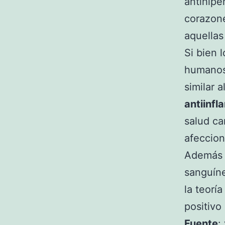
antihipe
corazon
aquellas
Si bien 
humanos,
similar a
antiinfl
salud ca
afeccion
Además d
sanguíne
la teorí
positivo
Fuente
: