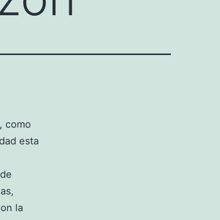
a, como
rdad esta
ede
nas,
on la