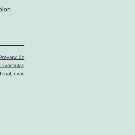
olon
Prevención
iovascular
,
terial
,
uvas