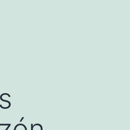
s
azón