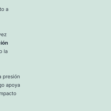
to a
vez
ión
o la
a presión
zgo apoya
impacto