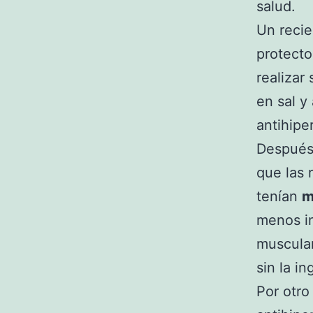
salud.
Un recie
protecto
realizar
en sal y
antihipe
Después 
que las 
tenían
m
menos i
muscular
sin la i
Por otro