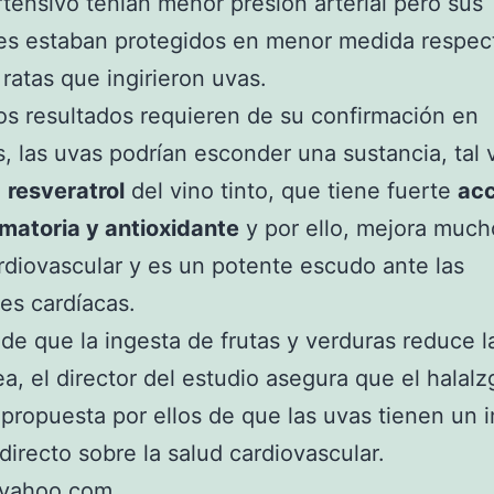
rtensivo tenían menor presión arterial pero sus
es estaban protegidos en menor medida respec
 ratas que ingirieron uvas.
los resultados requieren de su confirmación en
 las uvas podrían esconder una sustancia, tal 
l
resveratrol
del vino tinto, que tiene fuerte
acc
amatoria y antioxidante
y por ello, mejora much
rdiovascular y es un potente escudo ante las
es cardíacas.
e que la ingesta de frutas y verduras reduce l
a, el director del estudio asegura que el halal
a propuesta por ellos de que las uvas tienen un 
 directo sobre la salud cardiovascular.
yahoo.com