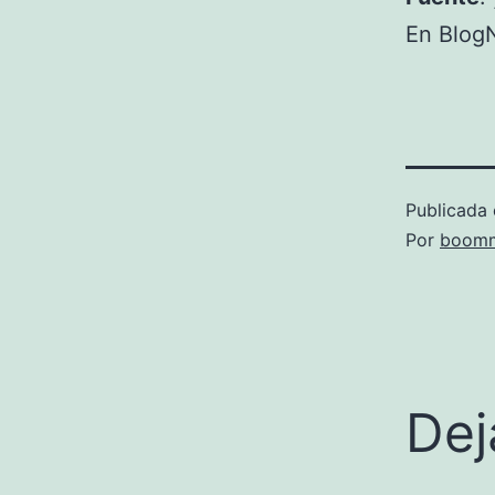
En BlogN
Publicada 
Por
boomm
Dej