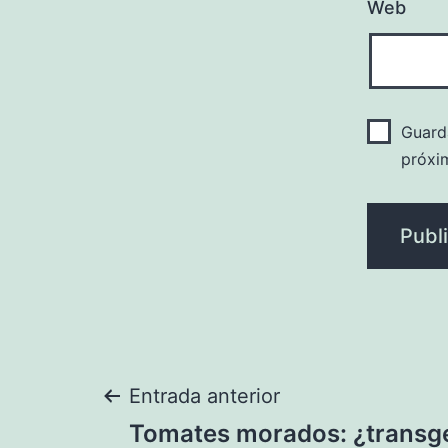
Web
Guard
próxi
Navegación
Entrada anterior
Tomates morados: ¿transgé