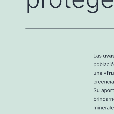
Las
uva
població
una «
fr
creencia
Su aport
brindarn
minerale