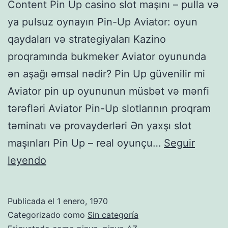
Content Pin Up casino slot maşını – pulla və
ya pulsuz oynayın Pin-Up Aviator: oyun
qaydaları və strategiyaları Kazino
proqramında bukmeker Aviator oyununda
ən aşağı əmsal nədir? Pin Up güvenilir mi
Aviator pin up oyununun müsbət və mənfi
tərəfləri Aviator Pin-Up slotlarının proqram
təminatı və provayderləri Ən yaxşı slot
maşınları Pin Up – real oyunçu…
Seguir
Pin-
leyendo
Up
Aviator:
Publicada el
1 enero, 1970
oyun
Categorizado como
Sin categoría