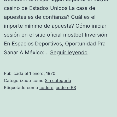
casino de Estados Unidos La casa de
apuestas es de confianza? Cuál es el
importe mínimo de apuesta? Cómo iniciar
sesión en el sitio oficial mostbet Inversión
En Espacios Deportivos, Oportunidad Pra
Revisión
Sanar A México:…
Seguir leyendo
Codere
¿Es
Publicada el
1 enero, 1970
una
Categorizado como
Sin categoría
Estafa
Etiquetado como
codere
,
codere ES
o
es
seguro?