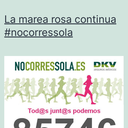
La marea rosa continua
#nocorressola