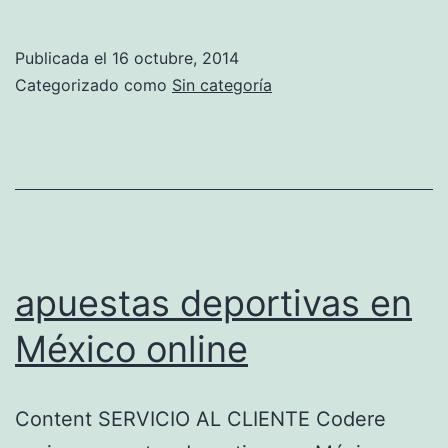
marea
rosa
Publicada el
16 octubre, 2014
continua
Categorizado como
Sin categoría
#nocorressola
apuestas deportivas en
México online
Content SERVICIO AL CLIENTE Codere