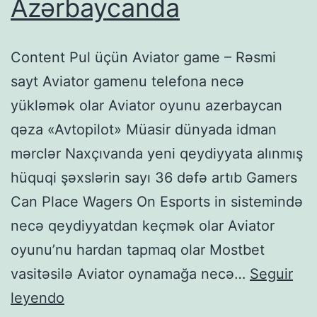
Azərbaycanda
Content Pul üçün Aviator game – Rəsmi
sayt Aviator gamenu telefona necə
yükləmək olar Aviator oyunu azerbaycan
qəza «Avtopilot» Müasir dünyada idman
mərclər Naxçıvanda yeni qeydiyyata alınmış
hüquqi şəxslərin sayı 36 dəfə artıb Gamers
Can Place Wagers On Esports in sistemində
necə qeydiyyatdan keçmək olar Aviator
oyunu’nu hardan tapmaq olar Mostbet
vasitəsilə Aviator oynamağa necə…
Seguir
Azeri
leyendo