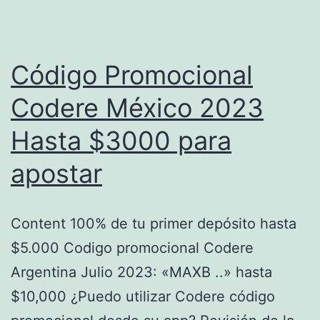
Opiniones
Código Promocional
Codere México 2023
Hasta $3000 para
apostar
Content 100% de tu primer depósito hasta
$5.000 Codigo promocional Codere
Argentina Julio 2023: «MAXB ..» hasta
$10,000 ¿Puedo utilizar Codere código