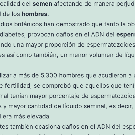
 calidad del
semen
afectando de manera perjudic
d de los
hombres
.
dios británicos han demostrado que tanto la o
 diabetes, provocan daños en el ADN del
esper
endo una mayor proporción de espermatozoide
es así como también, un menor volumen de líqu
lizar a más de 5.300 hombres que acudieron a 
e fertilidad, se comprobó que aquellos que ten
al tenían mayor porcentaje de espermatozoid
 y mayor cantidad de líquido seminal, es decir,
ad era más elevada.
etes también ocasiona daños en el ADN del esp