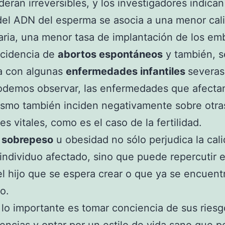
deran irreversibles, y los investigadores indican
del ADN del esperma se asocia a una menor cal
ria, una menor tasa de implantación de los em
ncidencia de
abortos espontáneos
y también, s
a con algunas
enfermedades infantiles
severas
demos observar, las enfermedades que afectan
smo también inciden negativamente sobre otra
es vitales, como es el caso de la fertilidad.
r
sobrepeso
u obesidad no sólo perjudica la cal
 individuo afectado, sino que puede repercutir e
el hijo que se espera crear o que ya se encuent
o.
, lo importante es tomar conciencia de sus riesg