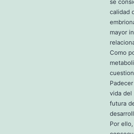
se consi
calidad 
embriona
mayor i
relacion
Como po
metaboli
cuestion
Padece
vida del
futura d
desarroll
Por ello