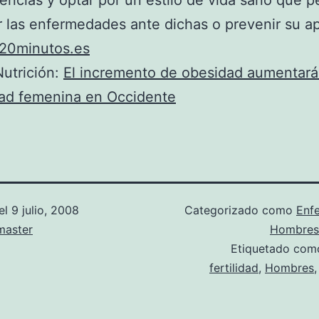
ncias y optar por un estilo de vida sano que p
r las enfermedades ante dichas o prevenir su ap
20minutos.es
utrición:
El incremento de obesidad aumentará
idad femenina en Occidente
el
9 julio, 2008
Categorizado como
Enf
aster
Hombres
Etiquetado co
fertilidad
,
Hombres