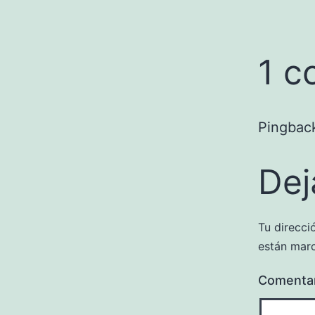
1 c
Pingbac
Dej
Tu direcci
están mar
Comenta