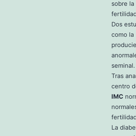
sobre la
fertilida
Dos estu
como la
produci
anormal
seminal.
Tras ana
centro d
IMC
norm
normales
fertilid
La diab