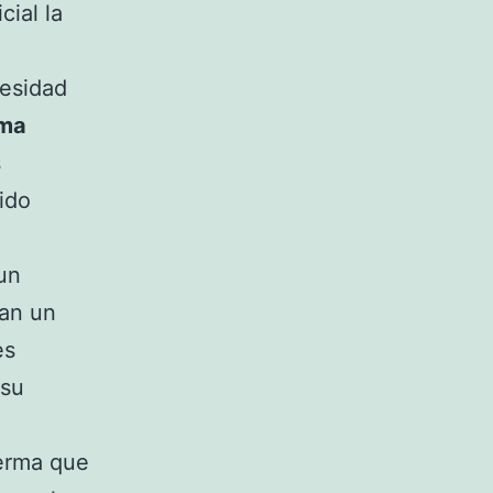
ial la
besidad
m
a
s
ido
un
ían un
es
 su
erma que