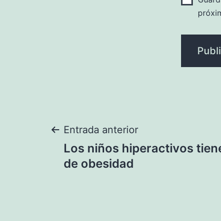
próxi
Navegación
Entrada anterior
Los niños hiperactivos tie
de
de obesidad
entradas