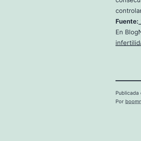
consecue
controla
Fuente:
En BlogN
infertil
Publicada 
Por
boomm