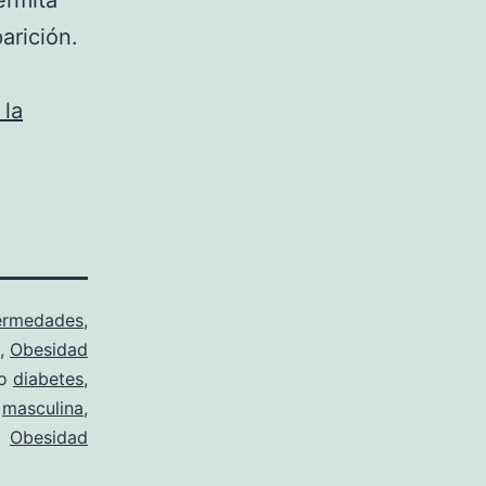
ermita
arición.
 la
ermedades
,
,
Obesidad
mo
diabetes
,
,
masculina
,
Obesidad