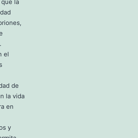
 que la
idad
briones,
e
.
 el
s
idad de
n la vida
ra en
os y