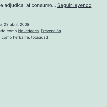
Los
se adjudica, al consumo…
Seguir leyendo
produc
de
el
23 abril, 2008
Herbal
zado como
Novedades
,
Prevención
podría
do como
herbalife
,
toxicidad
ser
tóxico