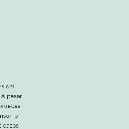
es del
 A pesar
 pruebas
Consumo
s casos