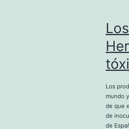
Los
Her
tóx
Los prod
mundo y
de que e
de inocu
de Españ