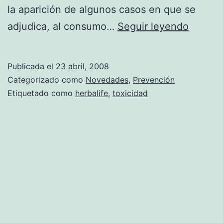
la aparición de algunos casos en que se
Los
adjudica, al consumo…
Seguir leyendo
produc
de
Publicada el
23 abril, 2008
Herbali
Categorizado como
Novedades
,
Prevención
podría
Etiquetado como
herbalife
,
toxicidad
ser
tóxicos