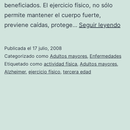
beneficiados. El ejercicio físico, no sólo
permite mantener el cuerpo fuerte,
Rea
previene caídas, protege…
Seguir leyendo
act
físi
Publicada el
17 julio, 2008
ret
Categorizado como
Adultos mayores
,
Enfermedades
el
Etiquetado como
actividad física
,
Adultos mayores
,
Alzheimer
,
ejercicio físico
,
tercera edad
ava
del
Alz