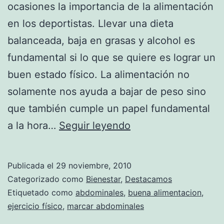
ocasiones la importancia de la alimentación
en los deportistas. Llevar una dieta
balanceada, baja en grasas y alcohol es
fundamental si lo que se quiere es lograr un
buen estado físico. La alimentación no
solamente nos ayuda a bajar de peso sino
que también cumple un papel fundamental
Alimentos
a la hora…
Seguir leyendo
que
nos
Publicada el
29 noviembre, 2010
ayudan
Categorizado como
Bienestar
,
Destacamos
a
Etiquetado como
abdominales
,
buena alimentacion
,
ejercicio físico
,
marcar abdominales
marcar