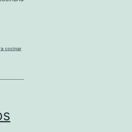
ra cocinar
os