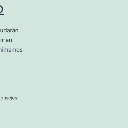
o
yudarán
ir en
 animamos
consejos