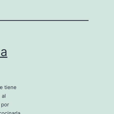
la
e tiene
 al
 por
cocinarla