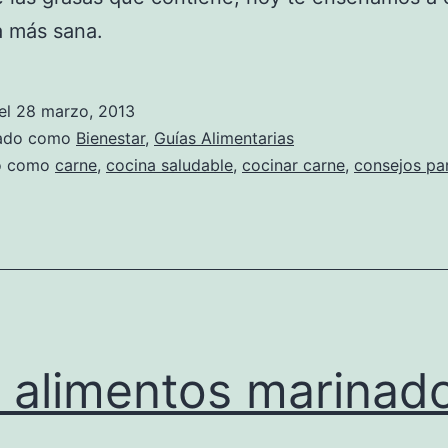
a más sana.
el
28 marzo, 2013
zado como
Bienestar
,
Guías Alimentarias
do como
carne
,
cocina saludable
,
cocinar carne
,
consejos pa
 alimentos marinad