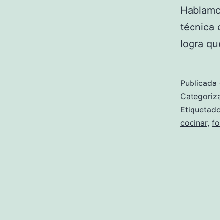
Hablamos
técnica 
logra qu
Publicada 
Categori
Etiqueta
cocinar
,
fo