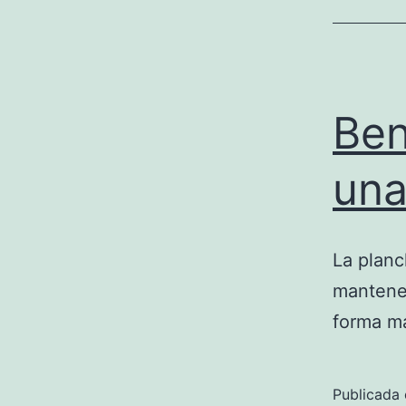
Ben
una
La planc
mantener
forma má
Publicada 