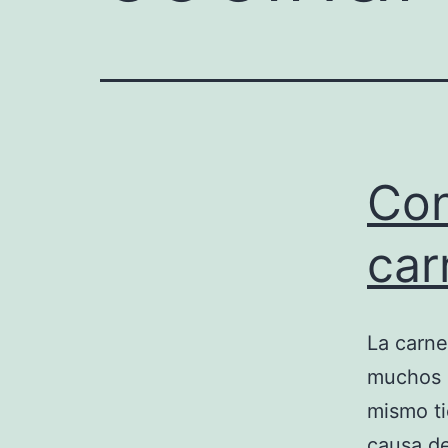
Con
car
La carne
muchos n
mismo t
causa de