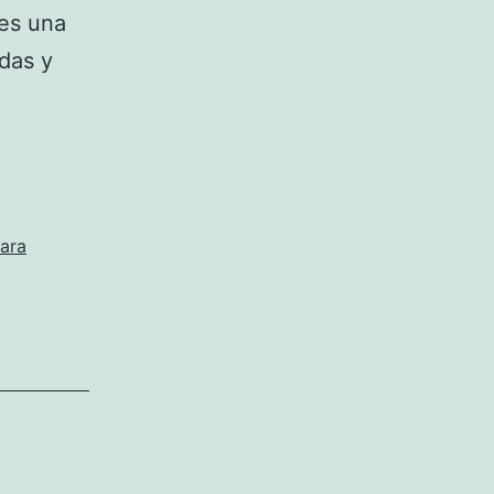
 es una
das y
ara