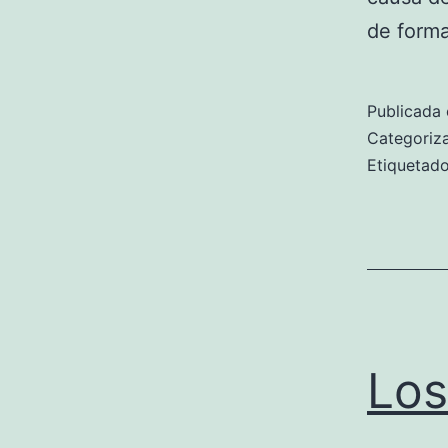
de form
Publicada 
Categori
Etiqueta
Los