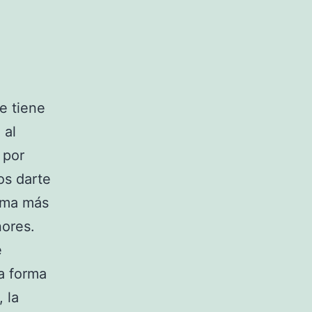
e tiene
 al
 por
os darte
orma más
nores.
e
a forma
 la