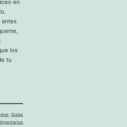
sáceo en
lo.
s antes
 queme,
s
que los
de tu
star
,
Guías
limentarias