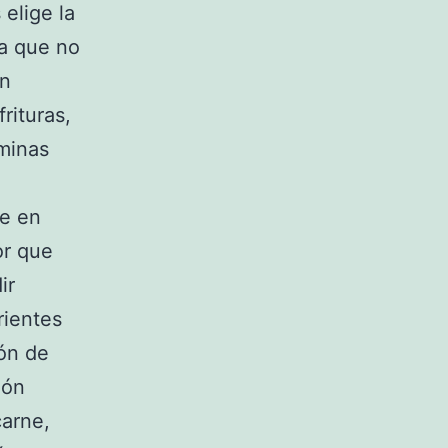
elige la
ya que no
an
rituras,
minas
ne en
or que
ir
rientes
ión de
ión
carne,