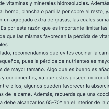
de vitaminas y minerales hidrosolubles. Además 
al horno, plancha o parrilla por sobre el resto, 
n un agregado extra de grasas, las cuales sum
 Es por esta razón que es importante limitar las f
e que las mismas favorecen la pérdida de vita
bles
 lado, recomendamos que evites cocinar la car
equeños, pues la pérdida de nutrientes es may
s de mayor tamaño. Algo que es bueno es añad
 y condimentos, ya que estos poseen micronut
entre ellos, algunos pueden favorecer la absorc
es de la carne. Además, recuerda que una cocc
 debe alcanzar los 65-70º en el interior de la 