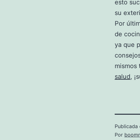
esto suc
su exter
Por últi
de cocin
ya que p
consejos
mismos t
salud
, ¡
Publicada 
Por
boomm