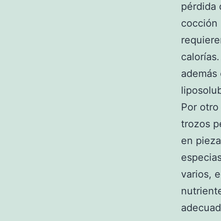
pérdida 
cocción 
requiere
calorías.
además d
liposolu
Por otro
trozos p
en pieza
especias
varios, 
nutrient
adecuada