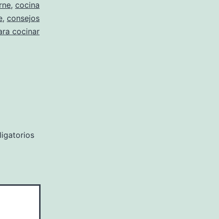
rne
,
cocina
e
,
consejos
ara cocinar
igatorios