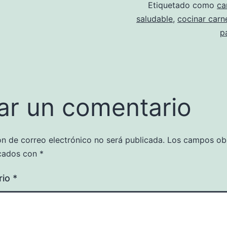
Etiquetado como
ca
saludable
,
cocinar carn
p
ar un comentario
ón de correo electrónico no será publicada.
Los campos obl
cados con
*
rio
*