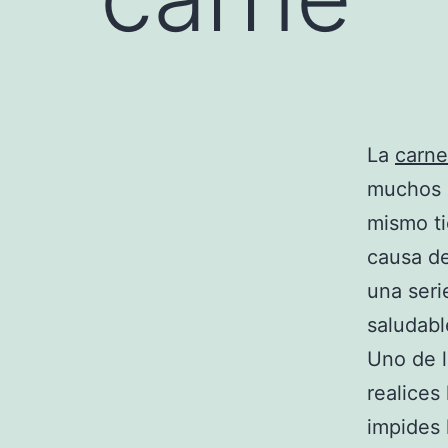
La
carn
muchos n
mismo t
causa de
una seri
saludabl
Uno de 
realices
impides 