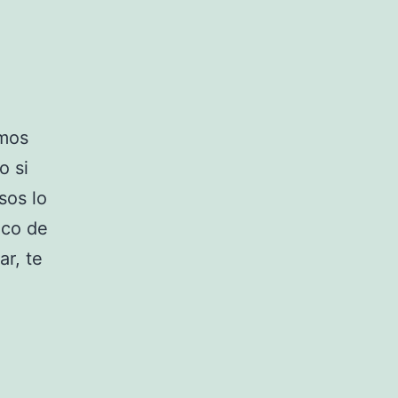
emos
o si
sos lo
oco de
ar, te
,
a