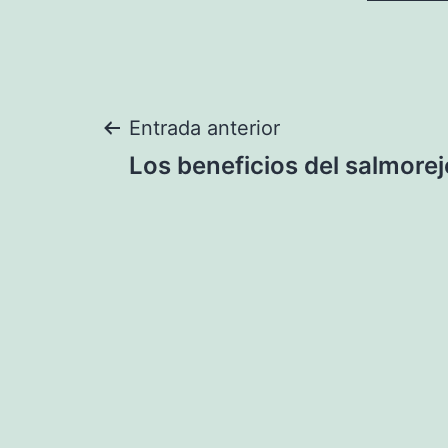
Navegación
Entrada anterior
Los beneficios del salmorej
de
entradas