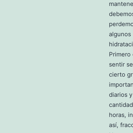
mantene
debemos 
perdemos
algunos 
hidratac
Primero 
sentir s
cierto g
importan
diarios 
cantidad
horas, i
así, fra