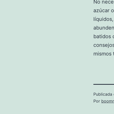
No nece
azúcar o
líquidos
abunden 
batidos 
consejos
mismos t
Publicada 
Por
boomm