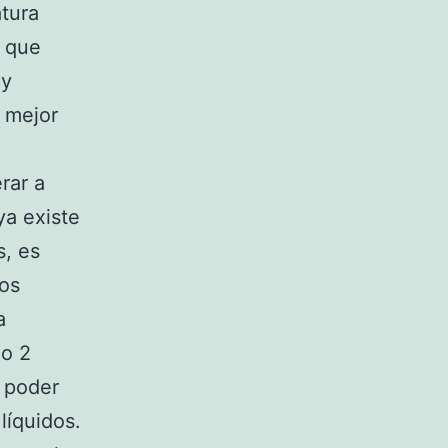
tura
a que
ay
 mejor
rar a
ya existe
, es
ros
a
 o 2
a poder
líquidos.