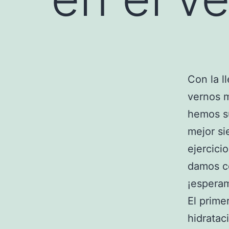
Con la l
vernos m
hemos su
mejor si
ejercici
damos co
¡esperam
El prime
hidratac