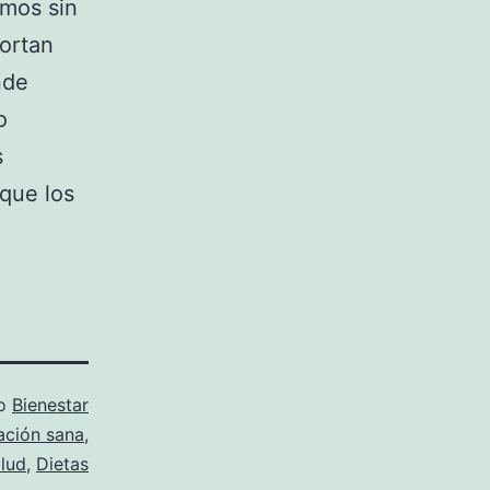
mos sin
portan
nde
o
s
que los
mo
Bienestar
ación sana
,
lud
,
Dietas