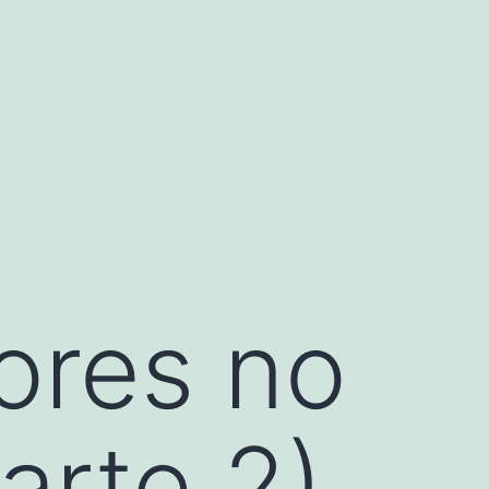
ores no
arte 2)