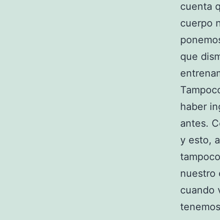
cuenta q
cuerpo n
ponemos 
que dism
entrenam
Tampoco 
haber in
antes. C
y esto, 
tampoco 
nuestro 
cuando v
tenemos 