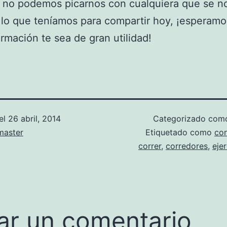
 no podemos picarnos con cualquiera que se n
 lo que teníamos para compartir hoy, ¡esperam
ormación te sea de gran utilidad!
el
26 abril, 2014
Categorizado co
aster
Etiquetado como
con
correr
,
corredores
,
ejer
ar un comentario