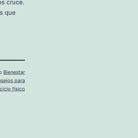
os cruce.
os que
mo
Bienestar
sejos para
cicio físico