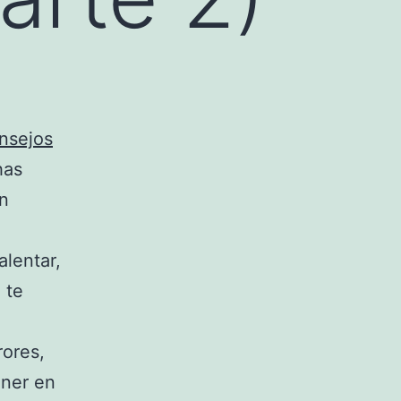
nsejos
has
n
lentar,
 te
ores,
ener en