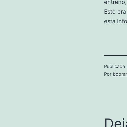
entreno,
Esto era
esta inf
Publicada 
Por
boomm
Dej