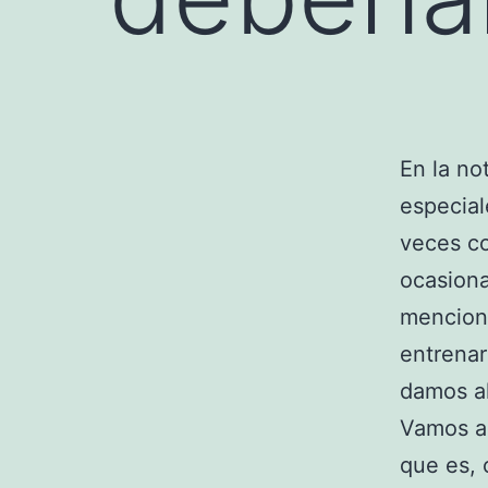
En la no
especia
veces c
ocasiona
menciona
entrenar
damos a
Vamos a
que es, 