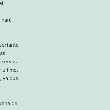
el
 hará
.
portante
ras
reservas
 último,
, ya que
e
utina de