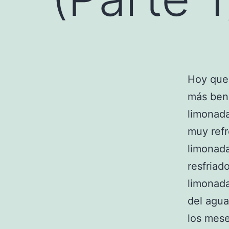
Hoy que
más bene
limonada
muy refr
limonada
resfriad
limonada
del agua
los mese