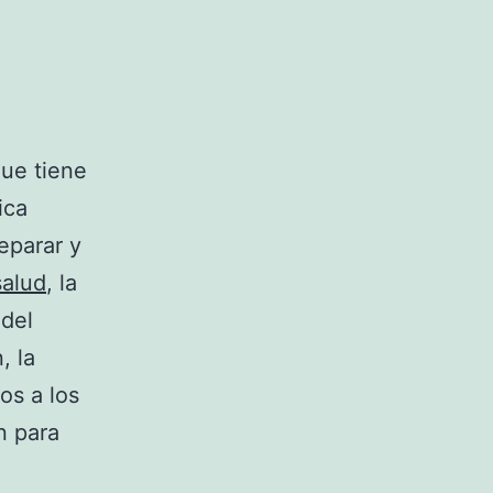
ue tiene
ica
eparar y
salud
, la
 del
, la
os a los
n para