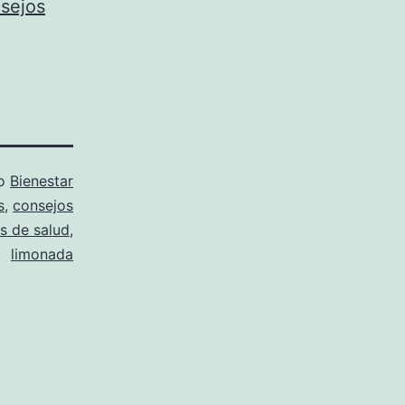
sejos
mo
Bienestar
s
,
consejos
s de salud
,
limonada