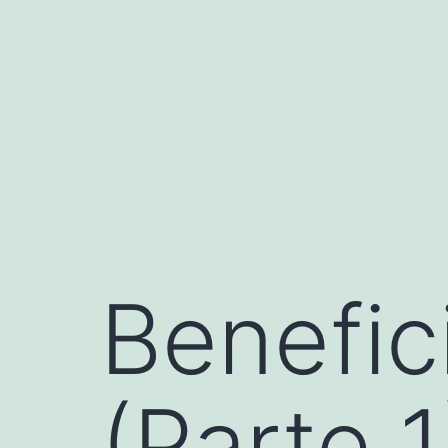
Saltar
al
contenido
Benefic
(Parte 1