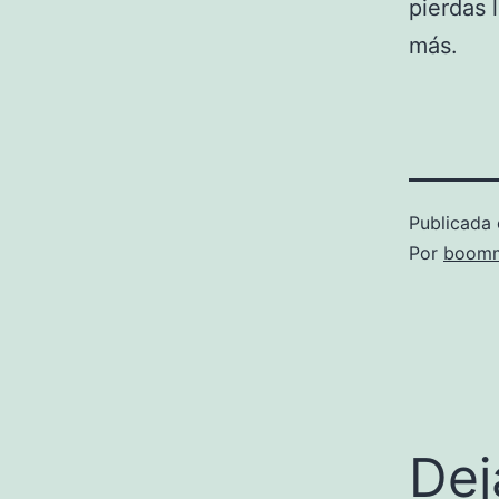
pierdas 
más.
Publicada 
Por
boomm
Dej