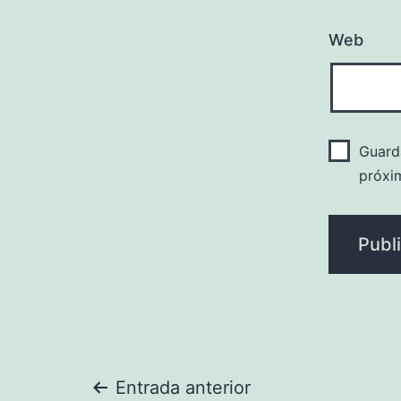
Web
Guard
próxi
Navegación
Entrada anterior