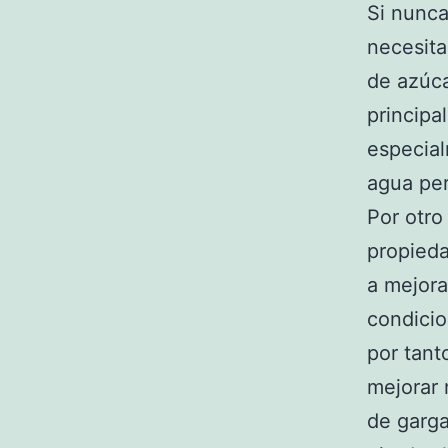
Si nunc
necesit
de azúca
principa
especial
agua per
Por otro
propieda
a mejora
condicio
por tant
mejorar 
de garga