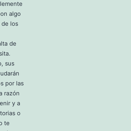
plemente
on algo
 de los
lta de
ita.
o, sus
yudarán
s por las
a razón
enir y a
torias o
o te