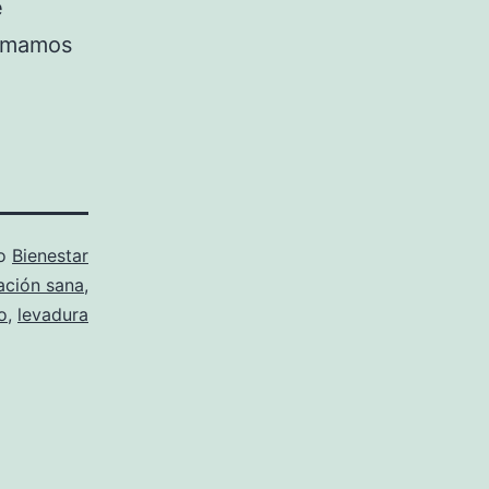
e
nimamos
mo
Bienestar
ación sana
,
o
,
levadura