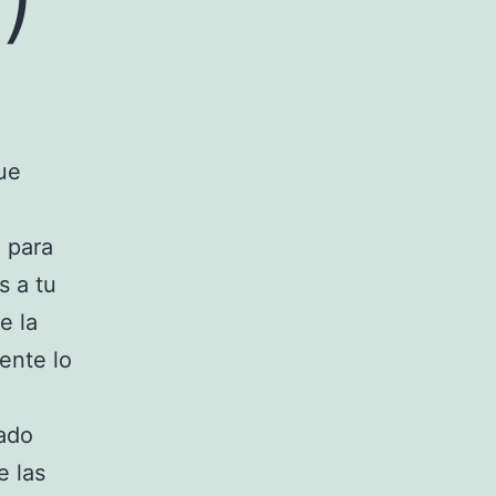
ue
 para
s a tu
e la
ente lo
ado
e las