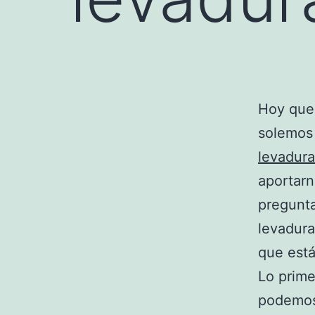
Hoy que
solemos 
levadura
aportarn
pregunta
levadura
que est
Lo prim
podemos 