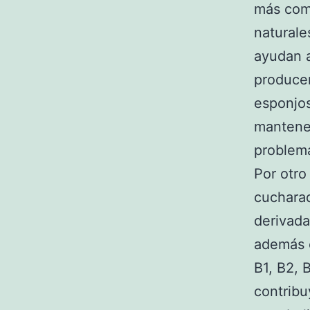
más comu
naturale
ayudan a
producen
esponjos
mantene
problem
Por otro
cucharad
derivada
además c
B1, B2, 
contribu