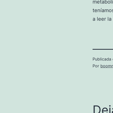
metaboli
teníamos
a leer l
Publicada 
Por
boomm
Dej