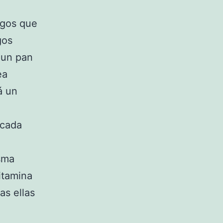
ngos que
gos
 un pan
ea
á un
 cada
isma
itamina
as ellas