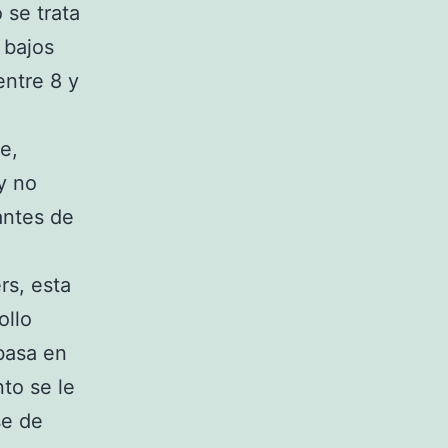
 se trata
 bajos
entre 8 y
e,
y no
antes de
rs, esta
ollo
basa en
to se le
se de