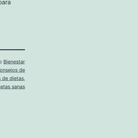
para
mo
Bienestar
onsejos de
 de dietas
,
ietas sanas