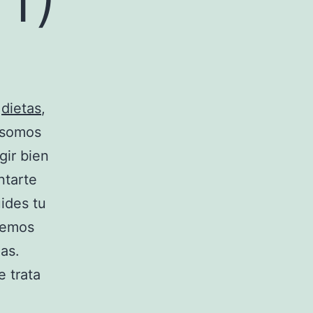
e
dietas
,
 somos
gir bien
ntarte
ides tu
eremos
as.
 trata