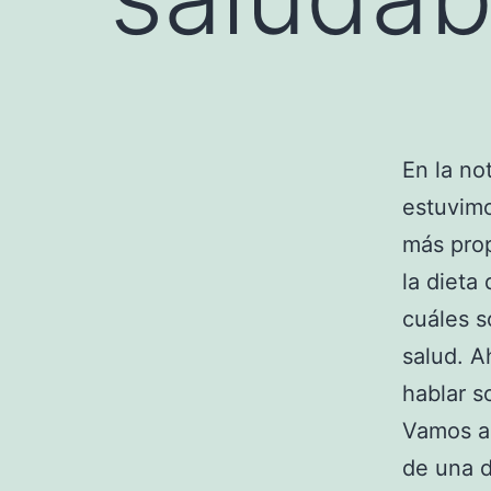
En la no
estuvim
más prop
la dieta
cuáles s
salud. A
hablar s
Vamos a 
de una d