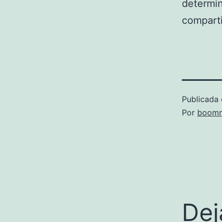
determin
comparti
Publicada 
Por
boomm
Dej