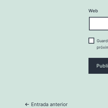
Web
Guard
próxi
Navegación
Entrada anterior